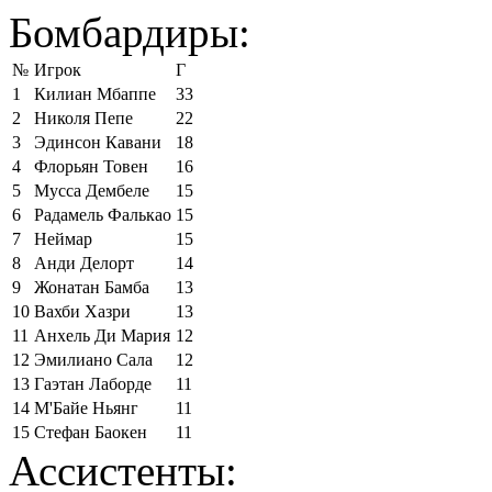
Бомбардиры:
№
Игрок
Г
1
Килиан Мбаппе
33
2
Николя Пепе
22
3
Эдинсон Кавани
18
4
Флорьян Товен
16
5
Мусса Дембеле
15
6
Радамель Фалькао
15
7
Неймар
15
8
Анди Делорт
14
9
Жонатан Бамба
13
10
Вахби Хазри
13
11
Анхель Ди Мария
12
12
Эмилиано Сала
12
13
Гаэтан Лаборде
11
14
М'Байе Ньянг
11
15
Стефан Баокен
11
Ассистенты: