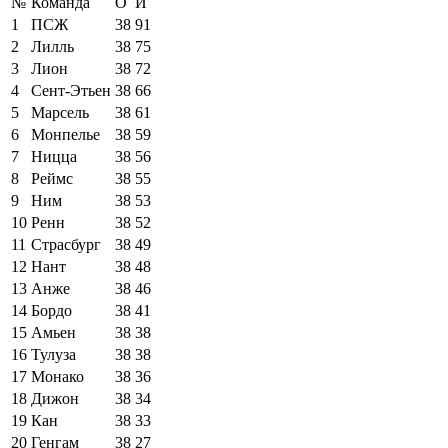
№
Команда
О
И
1
ПСЖ
38
91
2
Лилль
38
75
3
Лион
38
72
4
Сент-Этьен
38
66
5
Марсель
38
61
6
Монпелье
38
59
7
Ницца
38
56
8
Реймс
38
55
9
Ним
38
53
10
Ренн
38
52
11
Страсбург
38
49
12
Нант
38
48
13
Анже
38
46
14
Бордо
38
41
15
Амьен
38
38
16
Тулуза
38
38
17
Монако
38
36
18
Дижон
38
34
19
Кан
38
33
20
Генгам
38
27