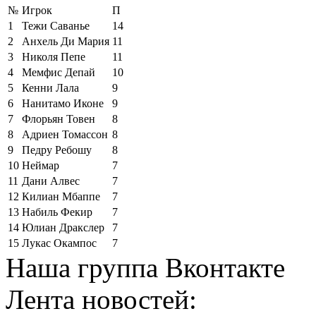
№
Игрок
П
1
Тежи Саванье
14
2
Анхель Ди Мария
11
3
Николя Пепе
11
4
Мемфис Депай
10
5
Кенни Лала
9
6
Нанитамо Иконе
9
7
Флорьян Товен
8
8
Адриен Томассон
8
9
Педру Ребошу
8
10
Неймар
7
11
Дани Алвес
7
12
Килиан Мбаппе
7
13
Набиль Фекир
7
14
Юлиан Дракслер
7
15
Лукас Окампос
7
Наша группа Вконтакте
Лента новостей: