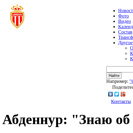
Новос
Фото
Видео
Календ
Состав
Транс
Другое
О
К
К
Найти
Например:
"
Поделитес
Контакты
Абденнур: "Знаю об