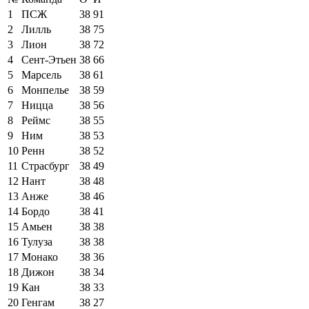
1
ПСЖ
38
91
2
Лилль
38
75
3
Лион
38
72
4
Сент-Этьен
38
66
5
Марсель
38
61
6
Монпелье
38
59
7
Ницца
38
56
8
Реймс
38
55
9
Ним
38
53
10
Ренн
38
52
11
Страсбург
38
49
12
Нант
38
48
13
Анже
38
46
14
Бордо
38
41
15
Амьен
38
38
16
Тулуза
38
38
17
Монако
38
36
18
Дижон
38
34
19
Кан
38
33
20
Генгам
38
27