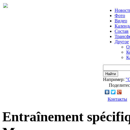
Новост
Фото
Видео
Календ
Состав
Трансф
Другое
О
К
К
Найти
Например:
"
Поделитес
Контакты
Entraînement spécifi