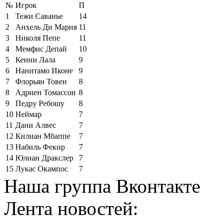
№
Игрок
П
1
Тежи Саванье
14
2
Анхель Ди Мария
11
3
Николя Пепе
11
4
Мемфис Депай
10
5
Кенни Лала
9
6
Нанитамо Иконе
9
7
Флорьян Товен
8
8
Адриен Томассон
8
9
Педру Ребошу
8
10
Неймар
7
11
Дани Алвес
7
12
Килиан Мбаппе
7
13
Набиль Фекир
7
14
Юлиан Дракслер
7
15
Лукас Окампос
7
Наша группа Вконтакте
Лента новостей: