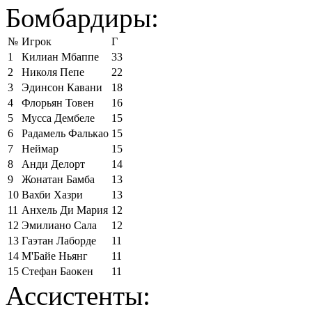
Бомбардиры:
№
Игрок
Г
1
Килиан Мбаппе
33
2
Николя Пепе
22
3
Эдинсон Кавани
18
4
Флорьян Товен
16
5
Мусса Дембеле
15
6
Радамель Фалькао
15
7
Неймар
15
8
Анди Делорт
14
9
Жонатан Бамба
13
10
Вахби Хазри
13
11
Анхель Ди Мария
12
12
Эмилиано Сала
12
13
Гаэтан Лаборде
11
14
М'Байе Ньянг
11
15
Стефан Баокен
11
Ассистенты: