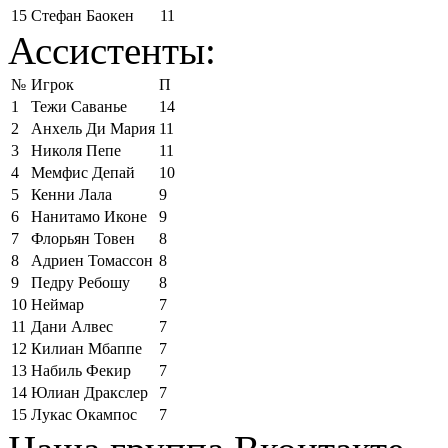
15
Стефан Баокен
11
Ассистенты:
№
Игрок
П
1
Тежи Саванье
14
2
Анхель Ди Мария
11
3
Николя Пепе
11
4
Мемфис Депай
10
5
Кенни Лала
9
6
Нанитамо Иконе
9
7
Флорьян Товен
8
8
Адриен Томассон
8
9
Педру Ребошу
8
10
Неймар
7
11
Дани Алвес
7
12
Килиан Мбаппе
7
13
Набиль Фекир
7
14
Юлиан Дракслер
7
15
Лукас Окампос
7