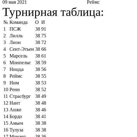
09 мая 2021
Реймс
Турнирная таблица:
№
Команда
О
И
1
ПСЖ
38
91
2
Лилль
38
75
3
Лион
38
72
4
Сент-Этьен
38
66
5
Марсель
38
61
6
Монпелье
38
59
7
Ницца
38
56
8
Реймс
38
55
9
Ним
38
53
10
Ренн
38
52
11
Страсбург
38
49
12
Нант
38
48
13
Анже
38
46
14
Бордо
38
41
15
Амьен
38
38
16
Тулуза
38
38
17
Монако
38
36