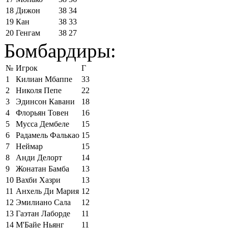
18
Дижон
38
34
19
Кан
38
33
20
Генгам
38
27
Бомбардиры:
№
Игрок
Г
1
Килиан Мбаппе
33
2
Николя Пепе
22
3
Эдинсон Кавани
18
4
Флорьян Товен
16
5
Мусса Дембеле
15
6
Радамель Фалькао
15
7
Неймар
15
8
Анди Делорт
14
9
Жонатан Бамба
13
10
Вахби Хазри
13
11
Анхель Ди Мария
12
12
Эмилиано Сала
12
13
Гаэтан Лаборде
11
14
М'Байе Ньянг
11