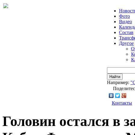
Новост
Фото
Видео
Календ
Состав
Трансф
Другое
О
К
К
Найти
Например:
"
Поделитес
Контакты
Головин остался в з