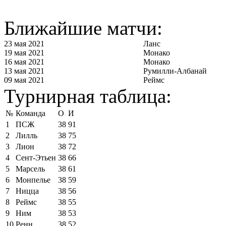
Ближайшие матчи:
23 мая 2021
Ланс
19 мая 2021
Монако
16 мая 2021
Монако
13 мая 2021
Румилли-Албанай
09 мая 2021
Реймс
Турнирная таблица:
№
Команда
О
И
1
ПСЖ
38
91
2
Лилль
38
75
3
Лион
38
72
4
Сент-Этьен
38
66
5
Марсель
38
61
6
Монпелье
38
59
7
Ницца
38
56
8
Реймс
38
55
9
Ним
38
53
10
Ренн
38
52