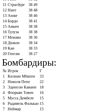
11
Страсбург
38
49
12
Нант
38
48
13
Анже
38
46
14
Бордо
38
41
15
Амьен
38
38
16
Тулуза
38
38
17
Монако
38
36
18
Дижон
38
34
19
Кан
38
33
20
Генгам
38
27
Бомбардиры:
№
Игрок
Г
1
Килиан Мбаппе
33
2
Николя Пепе
22
3
Эдинсон Кавани
18
4
Флорьян Товен
16
5
Мусса Дембеле
15
6
Радамель Фалькао
15
7
Неймар
15