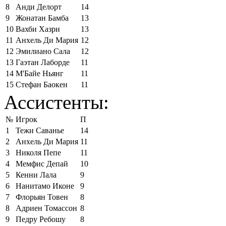
8
Анди Делорт
14
9
Жонатан Бамба
13
10
Вахби Хазри
13
11
Анхель Ди Мария
12
12
Эмилиано Сала
12
13
Гаэтан Лаборде
11
14
М'Байе Ньянг
11
15
Стефан Баокен
11
Ассистенты:
№
Игрок
П
1
Тежи Саванье
14
2
Анхель Ди Мария
11
3
Николя Пепе
11
4
Мемфис Депай
10
5
Кенни Лала
9
6
Нанитамо Иконе
9
7
Флорьян Товен
8
8
Адриен Томассон
8
9
Педру Ребошу
8