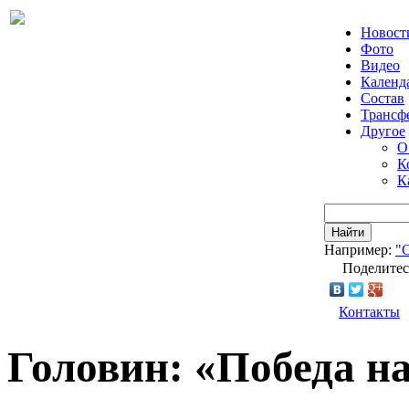
Новост
Фото
Видео
Календ
Состав
Трансф
Другое
О
К
К
Найти
Например:
"
Поделитес
Контакты
Головин: «Победа н