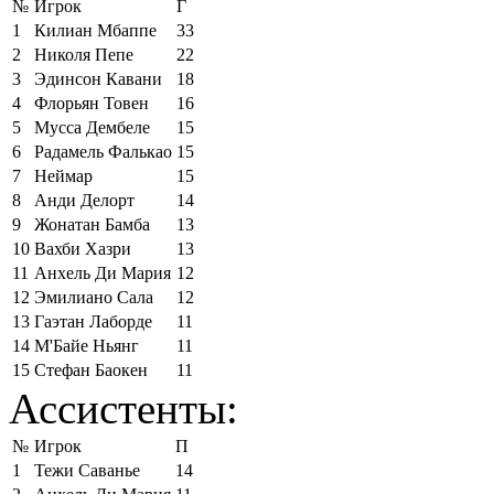
№
Игрок
Г
1
Килиан Мбаппе
33
2
Николя Пепе
22
3
Эдинсон Кавани
18
4
Флорьян Товен
16
5
Мусса Дембеле
15
6
Радамель Фалькао
15
7
Неймар
15
8
Анди Делорт
14
9
Жонатан Бамба
13
10
Вахби Хазри
13
11
Анхель Ди Мария
12
12
Эмилиано Сала
12
13
Гаэтан Лаборде
11
14
М'Байе Ньянг
11
15
Стефан Баокен
11
Ассистенты:
№
Игрок
П
1
Тежи Саванье
14