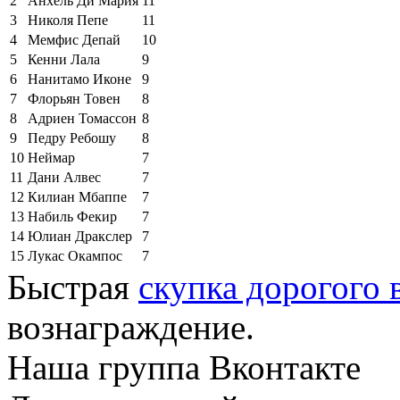
2
Анхель Ди Мария
11
3
Николя Пепе
11
4
Мемфис Депай
10
5
Кенни Лала
9
6
Нанитамо Иконе
9
7
Флорьян Товен
8
8
Адриен Томассон
8
9
Педру Ребошу
8
10
Неймар
7
11
Дани Алвес
7
12
Килиан Мбаппе
7
13
Набиль Фекир
7
14
Юлиан Дракслер
7
15
Лукас Окампос
7
Быстрая
скупка дорогого 
вознаграждение.
Наша группа Вконтакте