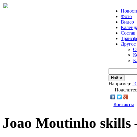
Новост
Фото
Видео
Календ
Состав
Трансф
Другое
О
К
К
Найти
Например:
"
Поделитес
Контакты
Joao Moutinho skills 