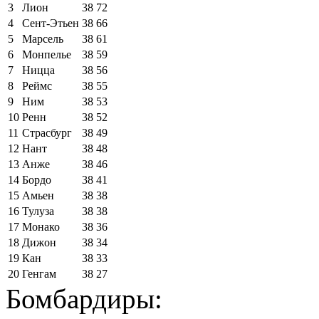
3
Лион
38
72
4
Сент-Этьен
38
66
5
Марсель
38
61
6
Монпелье
38
59
7
Ницца
38
56
8
Реймс
38
55
9
Ним
38
53
10
Ренн
38
52
11
Страсбург
38
49
12
Нант
38
48
13
Анже
38
46
14
Бордо
38
41
15
Амьен
38
38
16
Тулуза
38
38
17
Монако
38
36
18
Дижон
38
34
19
Кан
38
33
20
Генгам
38
27
Бомбардиры: