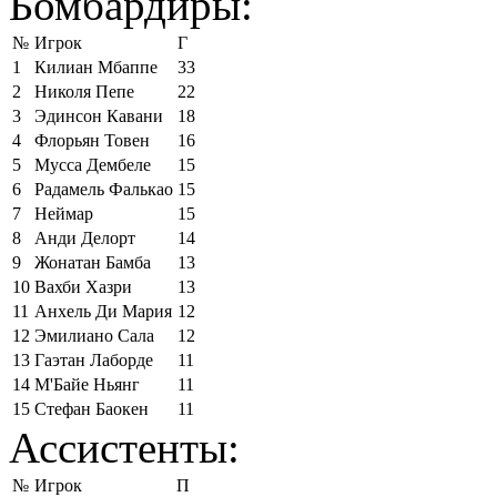
Бомбардиры:
№
Игрок
Г
1
Килиан Мбаппе
33
2
Николя Пепе
22
3
Эдинсон Кавани
18
4
Флорьян Товен
16
5
Мусса Дембеле
15
6
Радамель Фалькао
15
7
Неймар
15
8
Анди Делорт
14
9
Жонатан Бамба
13
10
Вахби Хазри
13
11
Анхель Ди Мария
12
12
Эмилиано Сала
12
13
Гаэтан Лаборде
11
14
М'Байе Ньянг
11
15
Стефан Баокен
11
Ассистенты:
№
Игрок
П