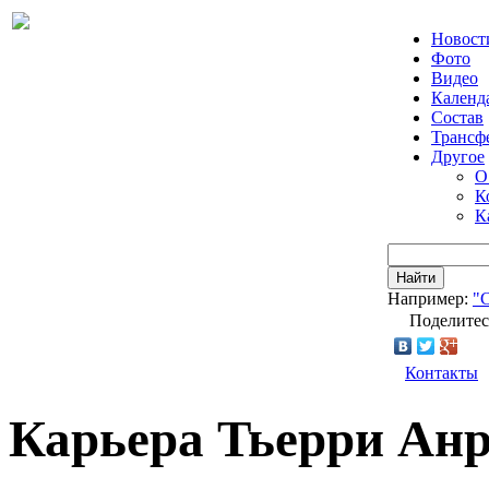
Новост
Фото
Видео
Календ
Состав
Трансф
Другое
О
К
К
Найти
Например:
"
Поделитес
Контакты
Карьера Тьерри Ан