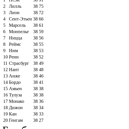
2
Лилль
38
75
3
Лион
38
72
4
Сент-Этьен
38
66
5
Марсель
38
61
6
Монпелье
38
59
7
Ницца
38
56
8
Реймс
38
55
9
Ним
38
53
10
Ренн
38
52
11
Страсбург
38
49
12
Нант
38
48
13
Анже
38
46
14
Бордо
38
41
15
Амьен
38
38
16
Тулуза
38
38
17
Монако
38
36
18
Дижон
38
34
19
Кан
38
33
20
Генгам
38
27