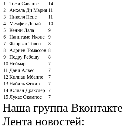
1
Тежи Саванье
14
2
Анхель Ди Мария
11
3
Николя Пепе
11
4
Мемфис Депай
10
5
Кенни Лала
9
6
Нанитамо Иконе
9
7
Флорьян Товен
8
8
Адриен Томассон
8
9
Педру Ребошу
8
10
Неймар
7
11
Дани Алвес
7
12
Килиан Мбаппе
7
13
Набиль Фекир
7
14
Юлиан Дракслер
7
15
Лукас Окампос
7
Наша группа Вконтакте
Лента новостей: