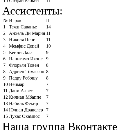
15
Стефан Баокен
11
Ассистенты:
№
Игрок
П
1
Тежи Саванье
14
2
Анхель Ди Мария
11
3
Николя Пепе
11
4
Мемфис Депай
10
5
Кенни Лала
9
6
Нанитамо Иконе
9
7
Флорьян Товен
8
8
Адриен Томассон
8
9
Педру Ребошу
8
10
Неймар
7
11
Дани Алвес
7
12
Килиан Мбаппе
7
13
Набиль Фекир
7
14
Юлиан Дракслер
7
15
Лукас Окампос
7
Наша группа Вконтакте