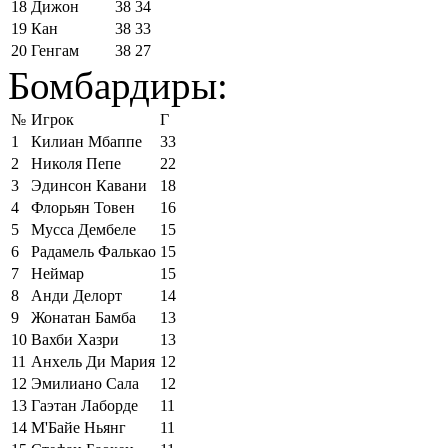
18
Дижон
38
34
19
Кан
38
33
20
Генгам
38
27
Бомбардиры:
№
Игрок
Г
1
Килиан Мбаппе
33
2
Николя Пепе
22
3
Эдинсон Кавани
18
4
Флорьян Товен
16
5
Мусса Дембеле
15
6
Радамель Фалькао
15
7
Неймар
15
8
Анди Делорт
14
9
Жонатан Бамба
13
10
Вахби Хазри
13
11
Анхель Ди Мария
12
12
Эмилиано Сала
12
13
Гаэтан Лаборде
11
14
М'Байе Ньянг
11