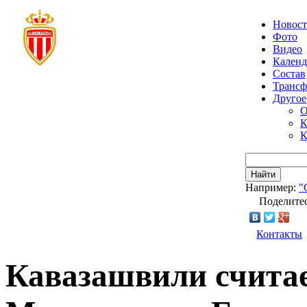
Новос
Фото
Видео
Календ
Состав
Транс
Другое
О
К
К
Найти
Например:
"
Поделитес
Контакты
Кавазашвили счита