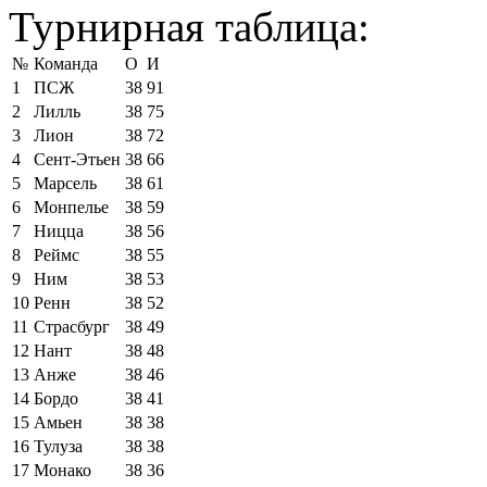
Турнирная таблица:
№
Команда
О
И
1
ПСЖ
38
91
2
Лилль
38
75
3
Лион
38
72
4
Сент-Этьен
38
66
5
Марсель
38
61
6
Монпелье
38
59
7
Ницца
38
56
8
Реймс
38
55
9
Ним
38
53
10
Ренн
38
52
11
Страсбург
38
49
12
Нант
38
48
13
Анже
38
46
14
Бордо
38
41
15
Амьен
38
38
16
Тулуза
38
38
17
Монако
38
36