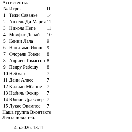
Ассистенты:
№
Игрок
П
1
Тежи Саванье
14
2
Анхель Ди Мария
11
3
Николя Пепе
11
4
Мемфис Депай
10
5
Кенни Лала
9
6
Нанитамо Иконе
9
7
Флорьян Товен
8
8
Адриен Томассон
8
9
Педру Ребошу
8
10
Неймар
7
11
Дани Алвес
7
12
Килиан Мбаппе
7
13
Набиль Фекир
7
14
Юлиан Дракслер
7
15
Лукас Окампос
7
Наша группа Вконтакте
Лента новостей:
4.5.2026, 13:11