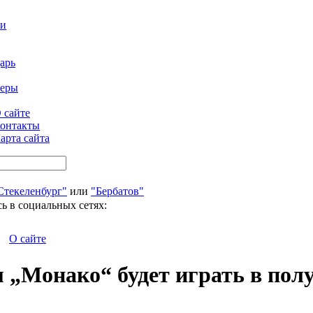
ти
арь
феры
 сайте
онтакты
арта сайта
Стекеленбург"
или
"Бербатов"
ь в социальных сетях:
О сайте
м „Монако“ будет играть в пол