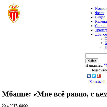
Новос
Фото
Видео
Календ
Состав
Транс
Другое
О
К
К
Найти
Например:
"
Поделитес
Контакты
Мбаппе: «Мне всё равно, с ке
20.4.2017, 04:00