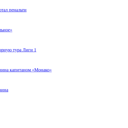
отал пенальти
льное»
орную тура Лиги 1
янина капитаном «Монако»
вина