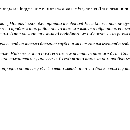
орота «Боруссии» в ответном матче ¼ финала Лиги чемпионов 
ю, „Монако“ способен пройти и в финал! Если бы мы так не дум
жно продолжать работать в том же ключе и обратить внимание
там. Против хороших команд подобного не избежать. Но резуль
нал выходят только большие клубы, и мы не хотим кого-либо изб
 поле. Надеемся, что продолжим выступать в том же духе. Ста
ас получается лучше всего. Сегодня это помогло нам пробиться
трацию ни на секунду. Из пяти мячей, что я забил в этом турни