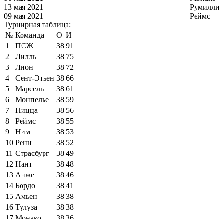
13 мая 2021
Румилли
09 мая 2021
Реймс
Турнирная таблица:
№
Команда
О
И
1
ПСЖ
38
91
2
Лилль
38
75
3
Лион
38
72
4
Сент-Этьен
38
66
5
Марсель
38
61
6
Монпелье
38
59
7
Ницца
38
56
8
Реймс
38
55
9
Ним
38
53
10
Ренн
38
52
11
Страсбург
38
49
12
Нант
38
48
13
Анже
38
46
14
Бордо
38
41
15
Амьен
38
38
16
Тулуза
38
38
17
Монако
38
36