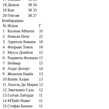
18
Дижон
38
34
19
Кан
38
33
20
Генгам
38
27
Бомбардиры:
№
Игрок
Г
1
Килиан Мбаппе
33
2
Николя Пепе
22
3
Эдинсон Кавани
18
4
Флорьян Товен
16
5
Мусса Дембеле
15
6
Радамель Фалькао
15
7
Неймар
15
8
Анди Делорт
14
9
Жонатан Бамба
13
10
Вахби Хазри
13
11
Анхель Ди Мария
12
12
Эмилиано Сала
12
13
Гаэтан Лаборде
11
14
М'Байе Ньянг
11
15
Стефан Баокен
11