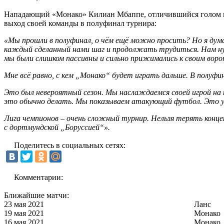
Нападающий «Монако» Килиан Мбаппе, отличившийся голом в в
выход своей команды в полуфинал турнира:
«Мы прошли в полуфинал, о чём ещё можно просить? Но я дума
каждый сделанный нами шаг и продолжать трудиться. Нам ну
мы были слишком пассивны и сильно прижимались к своим воро
Мне всё равно, с кем „Монако“ будет играть дальше. В полуфи
Это был невероятный сезон. Мы наслаждаемся своей игрой на
это обычно делать. Мы показываем атакующий футбол. Это у н
Лига чемпионов – очень сложный турнир. Нельзя терять концен
с дортмундской „Боруссией“».
Поделитесь в социальных сетях:
Комментарии:
Ближайшие матчи:
23 мая 2021
Ланс
19 мая 2021
Монако
16 мая 2021
Монако