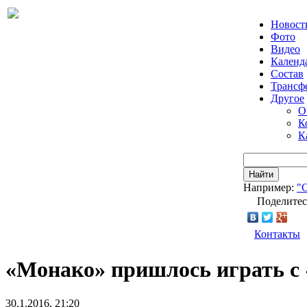
Новост
Фото
Видео
Календ
Состав
Трансф
Другое
О
К
К
Найти
Например:
"
Поделитес
Контакты
«Монако» пришлось играть с
30.1.2016, 21:20