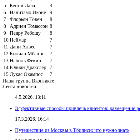
5
Кенни Лала
9
6
Нанитамо Иконе
9
7
Флорьян Товен
8
8
Адриен Томассон
8
9
Педру Ребошу
8
10
Неймар
7
11
Дани Алвес
7
12
Килиан Мбаппе
7
13
Набиль Фекир
7
14
Юлиан Дракслер
7
15
Лукас Окампос
7
Наша группа Вконтакте
Лента новостей:
4.5.2026, 13:11
Эффективные способы привлечь клиентов: размещение р
17.3.2026, 16:14
Путешествие из Москвы в Тбилиси: что нужно знать