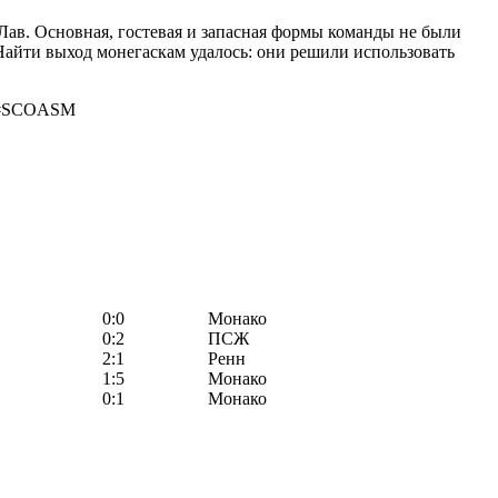
ав. Основная, гостевая и запасная формы команды не были
айти выход монегаскам удалось: они решили использовать
P55 #SCOASM
0:0
Монако
0:2
ПСЖ
2:1
Ренн
1:5
Монако
0:1
Монако