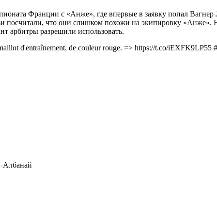
оната Франции с «Анже», где впервые в заявку попал Вагнер Л
и посчитали, что они слишком похожи на экипировку «Анже». Н
ант арбитры разрешили использовать.
 maillot d'entraînement, de couleur rouge. => https://t.co/iEXFK9L
-Албанай