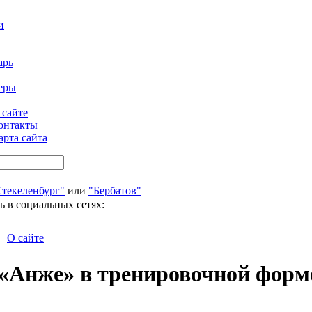
и
арь
еры
 сайте
онтакты
арта сайта
Стекеленбург"
или
"Бербатов"
ь в социальных сетях:
О сайте
 «Анже» в тренировочной форм