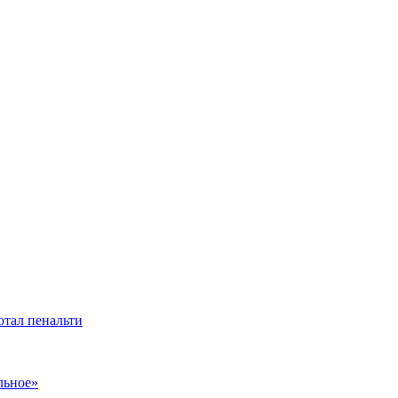
отал пенальти
льное»