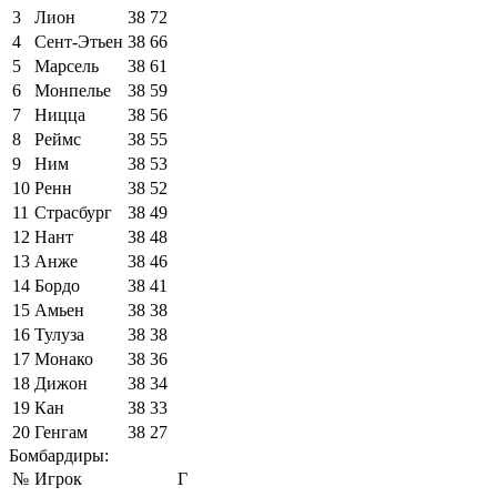
3
Лион
38
72
4
Сент-Этьен
38
66
5
Марсель
38
61
6
Монпелье
38
59
7
Ницца
38
56
8
Реймс
38
55
9
Ним
38
53
10
Ренн
38
52
11
Страсбург
38
49
12
Нант
38
48
13
Анже
38
46
14
Бордо
38
41
15
Амьен
38
38
16
Тулуза
38
38
17
Монако
38
36
18
Дижон
38
34
19
Кан
38
33
20
Генгам
38
27
Бомбардиры:
№
Игрок
Г