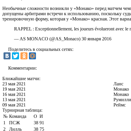
Необычные сложности возникли у «Монако» перед матчем чемпи
допущены арбитрами встречи к использованию, поскольку судь
тренировочную форму, которая у «Монако» красная. Этот вари
RAPPEL : Exceptionnellement, les joueurs évolueront avec le
— AS MONACO (@AS_Monaco) 30 января 2016
Поделитесь в социальных сетях:
Комментарии:
Ближайшие матчи:
23 мая 2021
Ланс
19 мая 2021
Монако
16 мая 2021
Монако
13 мая 2021
Румилли
09 мая 2021
Реймс
Турнирная таблица:
№
Команда
О
И
1
ПСЖ
38
91
2
Лилль
38
75