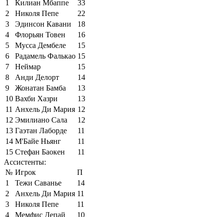
1
Килиан Мбаппе
33
2
Николя Пепе
22
3
Эдинсон Кавани
18
4
Флорьян Товен
16
5
Мусса Дембеле
15
6
Радамель Фалькао
15
7
Неймар
15
8
Анди Делорт
14
9
Жонатан Бамба
13
10
Вахби Хазри
13
11
Анхель Ди Мария
12
12
Эмилиано Сала
12
13
Гаэтан Лаборде
11
14
М'Байе Ньянг
11
15
Стефан Баокен
11
Ассистенты:
№
Игрок
П
1
Тежи Саванье
14
2
Анхель Ди Мария
11
3
Николя Пепе
11
4
Мемфис Депай
10