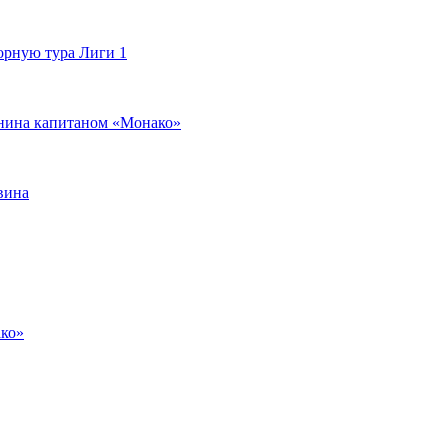
орную тура Лиги 1
янина капитаном «Монако»
вина
ако»