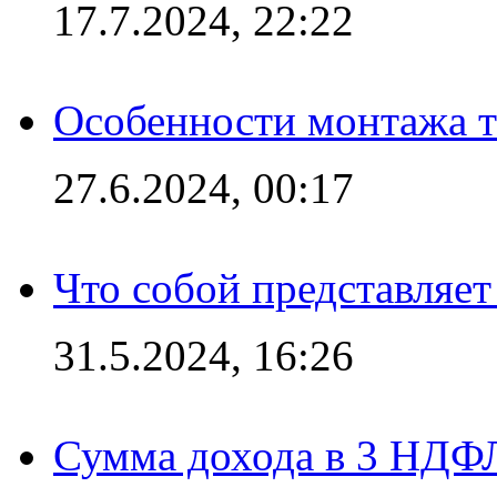
17.7.2024, 22:22
Особенности монтажа т
27.6.2024, 00:17
Что собой представляет
31.5.2024, 16:26
Сумма дохода в 3 НДФЛ: