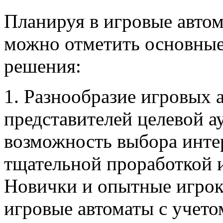
Планируя в игровые автом
можно отметить основные
решения:
1. Разнообразие игровых 
представителей целевой а
возможность выбора инте
тщательной проработкой 
Новички и опытные игрок
игровые автоматы с учет