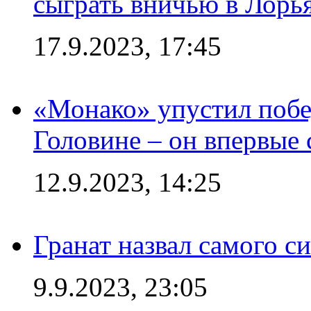
сыграть вничью в Лорья
17.9.2023, 17:45
«Монако» упустил побе
Головине – он впервые 
12.9.2023, 14:25
Гранат назвал самого с
9.9.2023, 23:05