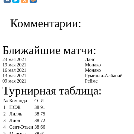
Комментарии:
Ближайшие матчи:
23 мая 2021
Ланс
19 мая 2021
Монако
16 мая 2021
Монако
13 мая 2021
Румилли-Албанай
09 мая 2021
Реймс
Турнирная таблица:
№
Команда
О
И
1
ПСЖ
38
91
2
Лилль
38
75
3
Лион
38
72
4
Сент-Этьен
38
66
5
Марсель
38
61