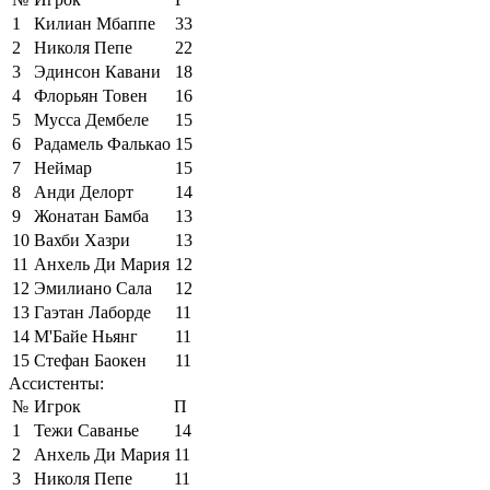
1
Килиан Мбаппе
33
2
Николя Пепе
22
3
Эдинсон Кавани
18
4
Флорьян Товен
16
5
Мусса Дембеле
15
6
Радамель Фалькао
15
7
Неймар
15
8
Анди Делорт
14
9
Жонатан Бамба
13
10
Вахби Хазри
13
11
Анхель Ди Мария
12
12
Эмилиано Сала
12
13
Гаэтан Лаборде
11
14
М'Байе Ньянг
11
15
Стефан Баокен
11
Ассистенты:
№
Игрок
П
1
Тежи Саванье
14
2
Анхель Ди Мария
11
3
Николя Пепе
11