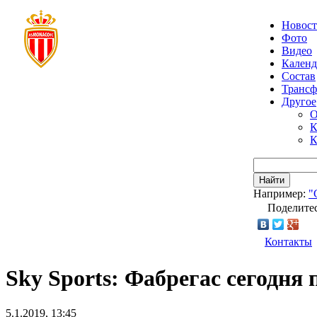
Новос
Фото
Видео
Календ
Состав
Транс
Другое
О
К
К
Найти
Например:
"
Поделитес
Контакты
Sky Sports: Фабрегас сегодня
5.1.2019, 13:45