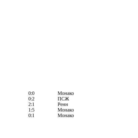
0:0
Монако
0:2
ПСЖ
2:1
Ренн
1:5
Монако
0:1
Монако