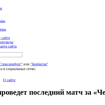
ти
арь
феры
 сайте
онтакты
арта сайта
Стекеленбург"
или
"Бербатов"
ь в социальных сетях:
О сайте
 проведет последний матч за «Ч