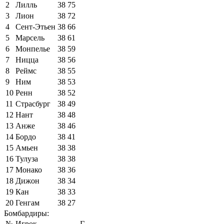
2
Лилль
38
75
3
Лион
38
72
4
Сент-Этьен
38
66
5
Марсель
38
61
6
Монпелье
38
59
7
Ницца
38
56
8
Реймс
38
55
9
Ним
38
53
10
Ренн
38
52
11
Страсбург
38
49
12
Нант
38
48
13
Анже
38
46
14
Бордо
38
41
15
Амьен
38
38
16
Тулуза
38
38
17
Монако
38
36
18
Дижон
38
34
19
Кан
38
33
20
Генгам
38
27
Бомбардиры:
№
Игрок
Г