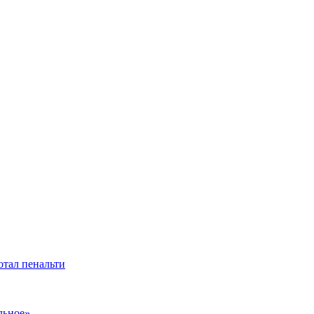
отал пенальти
льное»