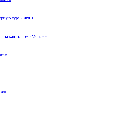
орную тура Лиги 1
янина капитаном «Монако»
вина
ако»