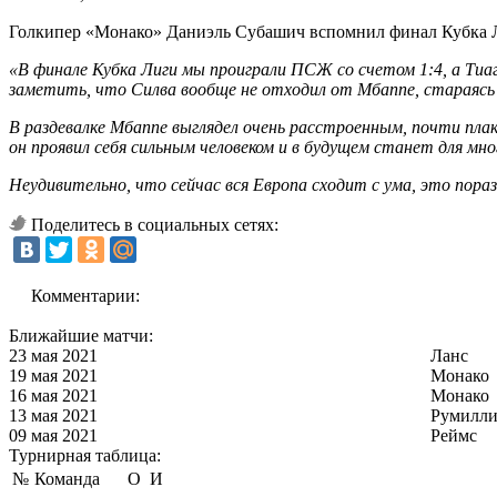
Голкипер «Монако» Даниэль Субашич вспомнил финал Кубка Л
«В финале Кубка Лиги мы проиграли ПСЖ со счетом 1:4, а Тиа
заметить, что Силва вообще не отходил от Мбаппе, стараясь
В раздевалке Мбаппе выглядел очень расстроенным, почти плака
он проявил себя сильным человеком и в будущем станет для мн
Неудивительно, что сейчас вся Европа сходит с ума, это пораз
Поделитесь в социальных сетях:
Комментарии:
Ближайшие матчи:
23 мая 2021
Ланс
19 мая 2021
Монако
16 мая 2021
Монако
13 мая 2021
Румилли
09 мая 2021
Реймс
Турнирная таблица:
№
Команда
О
И