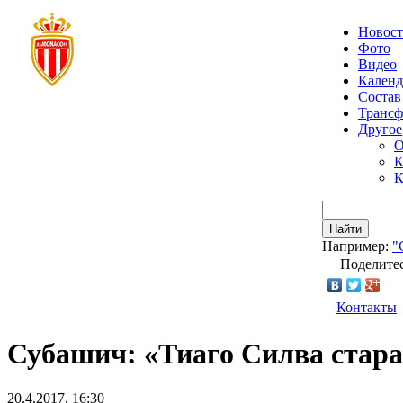
Новос
Фото
Видео
Календ
Состав
Транс
Другое
О
К
К
Найти
Например:
"
Поделитес
Контакты
Субашич: «Тиаго Силва стар
20.4.2017, 16:30