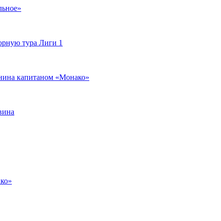
льное»
орную тура Лиги 1
янина капитаном «Монако»
вина
ако»