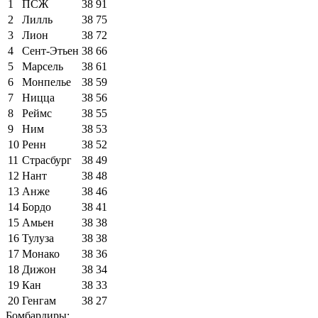
1
ПСЖ
38
91
2
Лилль
38
75
3
Лион
38
72
4
Сент-Этьен
38
66
5
Марсель
38
61
6
Монпелье
38
59
7
Ницца
38
56
8
Реймс
38
55
9
Ним
38
53
10
Ренн
38
52
11
Страсбург
38
49
12
Нант
38
48
13
Анже
38
46
14
Бордо
38
41
15
Амьен
38
38
16
Тулуза
38
38
17
Монако
38
36
18
Дижон
38
34
19
Кан
38
33
20
Генгам
38
27
Бомбардиры: