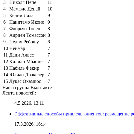
3
Николя Пепе
11
4
Мемфис Депай
10
5
Кенни Лала
9
6
Нанитамо Иконе
9
7
Флорьян Товен
8
8
Адриен Томассон
8
9
Педру Ребошу
8
10
Неймар
7
11
Дани Алвес
7
12
Килиан Мбаппе
7
13
Набиль Фекир
7
14
Юлиан Дракслер
7
15
Лукас Окампос
7
Наша группа Вконтакте
Лента новостей:
4.5.2026, 13:11
Эффективные способы привлечь клиентов: размещение р
17.3.2026, 16:14