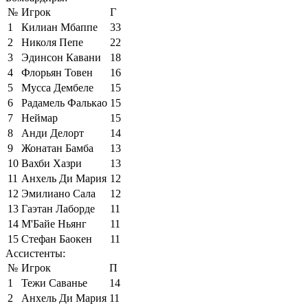
№
Игрок
Г
1
Килиан Мбаппе
33
2
Николя Пепе
22
3
Эдинсон Кавани
18
4
Флорьян Товен
16
5
Мусса Дембеле
15
6
Радамель Фалькао
15
7
Неймар
15
8
Анди Делорт
14
9
Жонатан Бамба
13
10
Вахби Хазри
13
11
Анхель Ди Мария
12
12
Эмилиано Сала
12
13
Гаэтан Лаборде
11
14
М'Байе Ньянг
11
15
Стефан Баокен
11
Ассистенты:
№
Игрок
П
1
Тежи Саванье
14
2
Анхель Ди Мария
11