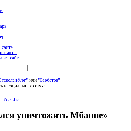
ти
арь
феры
 сайте
онтакты
арта сайта
Стекеленбург"
или
"Бербатов"
ь в социальных сетях:
О сайте
ался уничтожить Мбаппе»