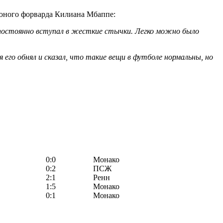
юного форварда Килиана Мбаппе:
н постоянно вступал в жесткие стычки. Легко можно было
 его обнял и сказал, что такие вещи в футболе нормальны, но
0:0
Монако
0:2
ПСЖ
2:1
Ренн
1:5
Монако
0:1
Монако