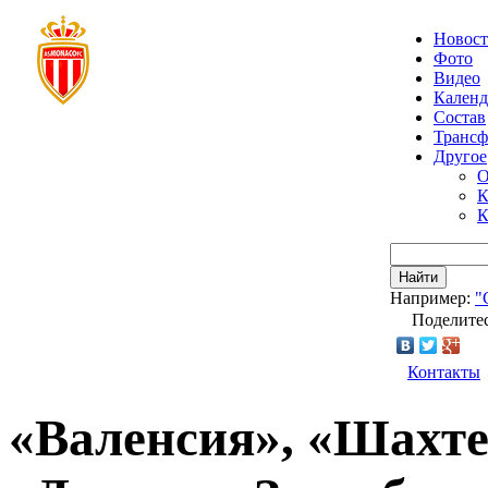
Новос
Фото
Видео
Календ
Состав
Транс
Другое
О
К
К
Найти
Например:
"
Поделитес
Контакты
«Валенсия», «Шахте