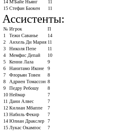
14
М'Байе Ньянг
11
15
Стефан Баокен
11
Ассистенты:
№
Игрок
П
1
Тежи Саванье
14
2
Анхель Ди Мария
11
3
Николя Пепе
11
4
Мемфис Депай
10
5
Кенни Лала
9
6
Нанитамо Иконе
9
7
Флорьян Товен
8
8
Адриен Томассон
8
9
Педру Ребошу
8
10
Неймар
7
11
Дани Алвес
7
12
Килиан Мбаппе
7
13
Набиль Фекир
7
14
Юлиан Дракслер
7
15
Лукас Окампос
7