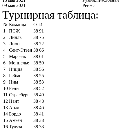
13 мая 2021
Румилли-Албанай
09 мая 2021
Реймс
Турнирная таблица:
№
Команда
О
И
1
ПСЖ
38
91
2
Лилль
38
75
3
Лион
38
72
4
Сент-Этьен
38
66
5
Марсель
38
61
6
Монпелье
38
59
7
Ницца
38
56
8
Реймс
38
55
9
Ним
38
53
10
Ренн
38
52
11
Страсбург
38
49
12
Нант
38
48
13
Анже
38
46
14
Бордо
38
41
15
Амьен
38
38
16
Тулуза
38
38