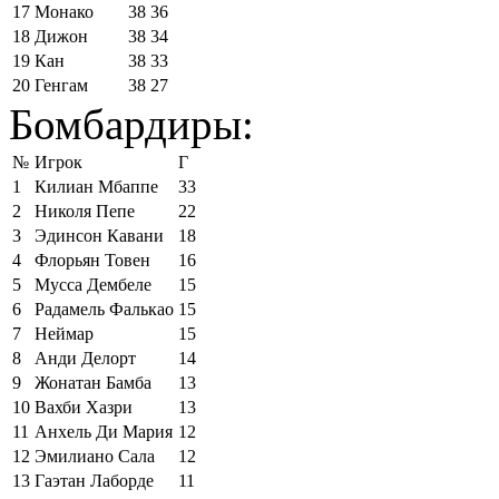
17
Монако
38
36
18
Дижон
38
34
19
Кан
38
33
20
Генгам
38
27
Бомбардиры:
№
Игрок
Г
1
Килиан Мбаппе
33
2
Николя Пепе
22
3
Эдинсон Кавани
18
4
Флорьян Товен
16
5
Мусса Дембеле
15
6
Радамель Фалькао
15
7
Неймар
15
8
Анди Делорт
14
9
Жонатан Бамба
13
10
Вахби Хазри
13
11
Анхель Ди Мария
12
12
Эмилиано Сала
12
13
Гаэтан Лаборде
11