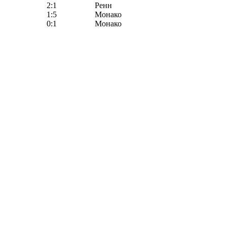
2:1
Ренн
1:5
Монако
0:1
Монако