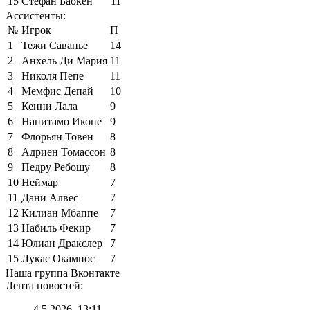
15
Стефан Баокен
11
Ассистенты:
№
Игрок
П
1
Тежи Саванье
14
2
Анхель Ди Мария
11
3
Николя Пепе
11
4
Мемфис Депай
10
5
Кенни Лала
9
6
Нанитамо Иконе
9
7
Флорьян Товен
8
8
Адриен Томассон
8
9
Педру Ребошу
8
10
Неймар
7
11
Дани Алвес
7
12
Килиан Мбаппе
7
13
Набиль Фекир
7
14
Юлиан Дракслер
7
15
Лукас Окампос
7
Наша группа Вконтакте
Лента новостей:
4.5.2026, 13:11