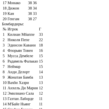
17
Монако
38
36
18
Дижон
38
34
19
Кан
38
33
20
Генгам
38
27
Бомбардиры:
№
Игрок
Г
1
Килиан Мбаппе
33
2
Николя Пепе
22
3
Эдинсон Кавани
18
4
Флорьян Товен
16
5
Мусса Дембеле
15
6
Радамель Фалькао
15
7
Неймар
15
8
Анди Делорт
14
9
Жонатан Бамба
13
10
Вахби Хазри
13
11
Анхель Ди Мария
12
12
Эмилиано Сала
12
13
Гаэтан Лаборде
11
14
М'Байе Ньянг
11