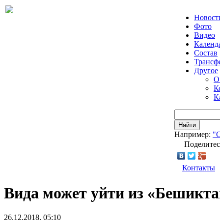
Новост
Фото
Видео
Календ
Состав
Трансф
Другое
О
К
К
Найти
Например:
"
Поделитес
Контакты
Вида может уйти из «Бешикта
26.12.2018, 05:10