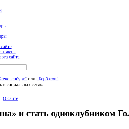
и
арь
еры
 сайте
онтакты
арта сайта
Стекеленбург"
или
"Бербатов"
ь в социальных сетях:
О сайте
ша» и стать одноклубником Го