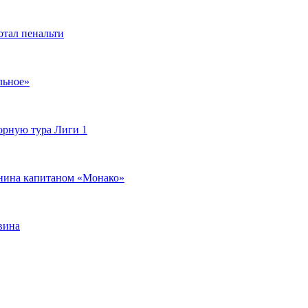
отал пенальти
льное»
орную тура Лиги 1
янина капитаном «Монако»
вина