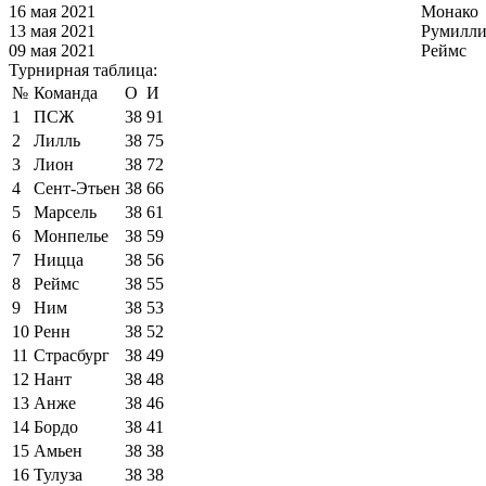
16 мая 2021
Монако
13 мая 2021
Румилли
09 мая 2021
Реймс
Турнирная таблица:
№
Команда
О
И
1
ПСЖ
38
91
2
Лилль
38
75
3
Лион
38
72
4
Сент-Этьен
38
66
5
Марсель
38
61
6
Монпелье
38
59
7
Ницца
38
56
8
Реймс
38
55
9
Ним
38
53
10
Ренн
38
52
11
Страсбург
38
49
12
Нант
38
48
13
Анже
38
46
14
Бордо
38
41
15
Амьен
38
38
16
Тулуза
38
38