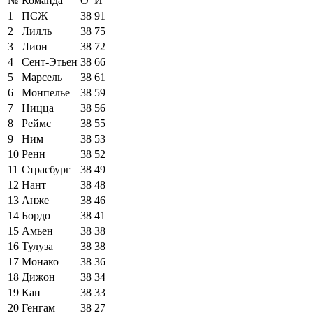
№
Команда
О
И
1
ПСЖ
38
91
2
Лилль
38
75
3
Лион
38
72
4
Сент-Этьен
38
66
5
Марсель
38
61
6
Монпелье
38
59
7
Ницца
38
56
8
Реймс
38
55
9
Ним
38
53
10
Ренн
38
52
11
Страсбург
38
49
12
Нант
38
48
13
Анже
38
46
14
Бордо
38
41
15
Амьен
38
38
16
Тулуза
38
38
17
Монако
38
36
18
Дижон
38
34
19
Кан
38
33
20
Генгам
38
27