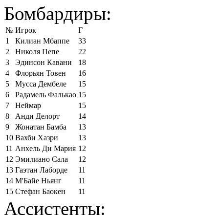
Бомбардиры:
№
Игрок
Г
1
Килиан Мбаппе
33
2
Николя Пепе
22
3
Эдинсон Кавани
18
4
Флорьян Товен
16
5
Мусса Дембеле
15
6
Радамель Фалькао
15
7
Неймар
15
8
Анди Делорт
14
9
Жонатан Бамба
13
10
Вахби Хазри
13
11
Анхель Ди Мария
12
12
Эмилиано Сала
12
13
Гаэтан Лаборде
11
14
М'Байе Ньянг
11
15
Стефан Баокен
11
Ассистенты: