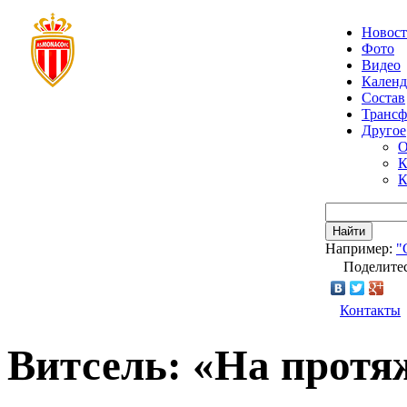
Новос
Фото
Видео
Календ
Состав
Транс
Другое
О
К
К
Найти
Например:
"
Поделитес
Контакты
Витсель: «На протя