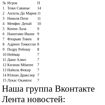
№
Игрок
П
1
Тежи Саванье
14
2
Анхель Ди Мария
11
3
Николя Пепе
11
4
Мемфис Депай
10
5
Кенни Лала
9
6
Нанитамо Иконе
9
7
Флорьян Товен
8
8
Адриен Томассон
8
9
Педру Ребошу
8
10
Неймар
7
11
Дани Алвес
7
12
Килиан Мбаппе
7
13
Набиль Фекир
7
14
Юлиан Дракслер
7
15
Лукас Окампос
7
Наша группа Вконтакте
Лента новостей: