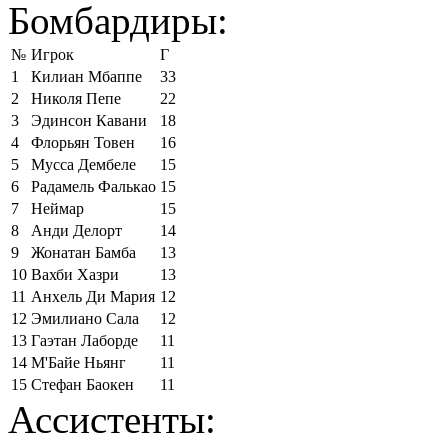
Бомбардиры:
№
Игрок
Г
1
Килиан Мбаппе
33
2
Николя Пепе
22
3
Эдинсон Кавани
18
4
Флорьян Товен
16
5
Мусса Дембеле
15
6
Радамель Фалькао
15
7
Неймар
15
8
Анди Делорт
14
9
Жонатан Бамба
13
10
Вахби Хазри
13
11
Анхель Ди Мария
12
12
Эмилиано Сала
12
13
Гаэтан Лаборде
11
14
М'Байе Ньянг
11
15
Стефан Баокен
11
Ассистенты: