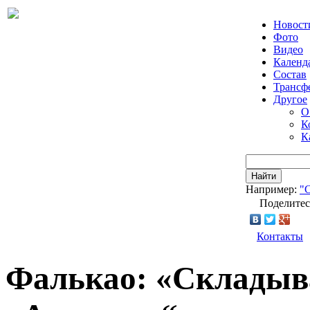
Новост
Фото
Видео
Календ
Состав
Трансф
Другое
О
К
К
Найти
Например:
"
Поделитес
Контакты
Фалькао: «Складыва