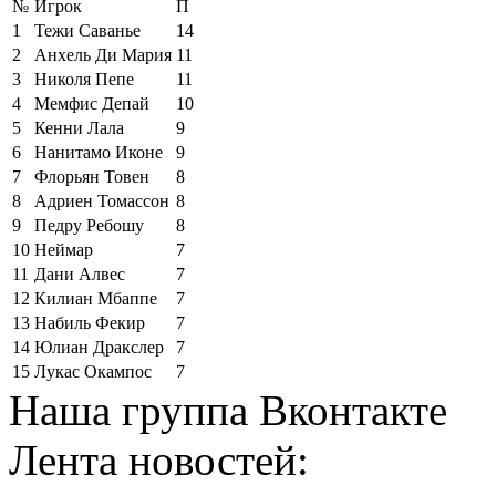
№
Игрок
П
1
Тежи Саванье
14
2
Анхель Ди Мария
11
3
Николя Пепе
11
4
Мемфис Депай
10
5
Кенни Лала
9
6
Нанитамо Иконе
9
7
Флорьян Товен
8
8
Адриен Томассон
8
9
Педру Ребошу
8
10
Неймар
7
11
Дани Алвес
7
12
Килиан Мбаппе
7
13
Набиль Фекир
7
14
Юлиан Дракслер
7
15
Лукас Окампос
7
Наша группа Вконтакте
Лента новостей: