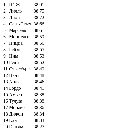
1
ПСЖ
38
91
2
Лилль
38
75
3
Лион
38
72
4
Сент-Этьен
38
66
5
Марсель
38
61
6
Монпелье
38
59
7
Ницца
38
56
8
Реймс
38
55
9
Ним
38
53
10
Ренн
38
52
11
Страсбург
38
49
12
Нант
38
48
13
Анже
38
46
14
Бордо
38
41
15
Амьен
38
38
16
Тулуза
38
38
17
Монако
38
36
18
Дижон
38
34
19
Кан
38
33
20
Генгам
38
27