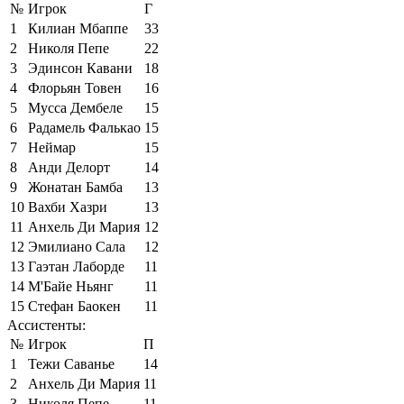
№
Игрок
Г
1
Килиан Мбаппе
33
2
Николя Пепе
22
3
Эдинсон Кавани
18
4
Флорьян Товен
16
5
Мусса Дембеле
15
6
Радамель Фалькао
15
7
Неймар
15
8
Анди Делорт
14
9
Жонатан Бамба
13
10
Вахби Хазри
13
11
Анхель Ди Мария
12
12
Эмилиано Сала
12
13
Гаэтан Лаборде
11
14
М'Байе Ньянг
11
15
Стефан Баокен
11
Ассистенты:
№
Игрок
П
1
Тежи Саванье
14
2
Анхель Ди Мария
11
3
Николя Пепе
11