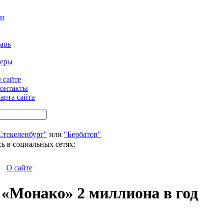
ти
арь
феры
 сайте
онтакты
арта сайта
Стекеленбург"
или
"Бербатов"
ь в социальных сетях:
О сайте
 «Монако» 2 миллиона в год