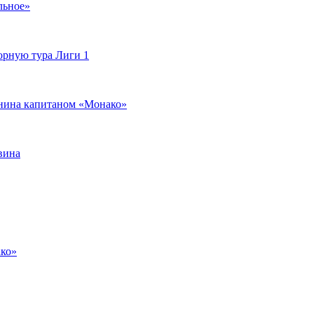
льное»
орную тура Лиги 1
янина капитаном «Монако»
вина
ако»