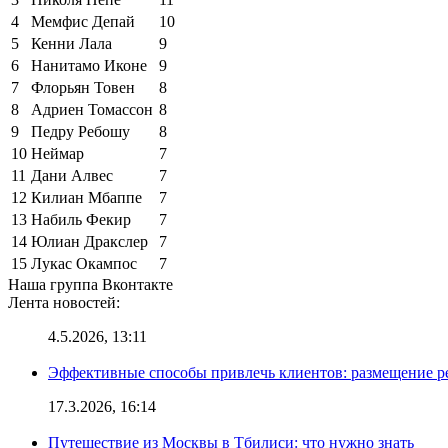
4
Мемфис Депай
10
5
Кенни Лала
9
6
Нанитамо Иконе
9
7
Флорьян Товен
8
8
Адриен Томассон
8
9
Педру Ребошу
8
10
Неймар
7
11
Дани Алвес
7
12
Килиан Мбаппе
7
13
Набиль Фекир
7
14
Юлиан Дракслер
7
15
Лукас Окампос
7
Наша группа Вконтакте
Лента новостей:
4.5.2026, 13:11
Эффективные способы привлечь клиентов: размещение р
17.3.2026, 16:14
Путешествие из Москвы в Тбилиси: что нужно знать