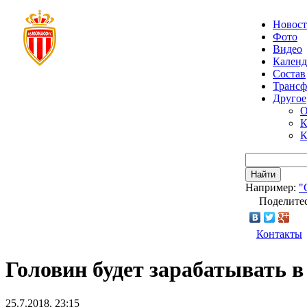
Новос
Фото
Видео
Календ
Состав
Транс
Другое
О
К
К
Найти
Например:
"
Поделитес
Контакты
Головин будет зарабатывать в
25.7.2018, 23:15