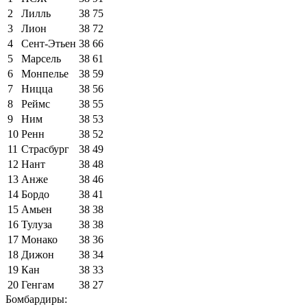
2
Лилль
38
75
3
Лион
38
72
4
Сент-Этьен
38
66
5
Марсель
38
61
6
Монпелье
38
59
7
Ницца
38
56
8
Реймс
38
55
9
Ним
38
53
10
Ренн
38
52
11
Страсбург
38
49
12
Нант
38
48
13
Анже
38
46
14
Бордо
38
41
15
Амьен
38
38
16
Тулуза
38
38
17
Монако
38
36
18
Дижон
38
34
19
Кан
38
33
20
Генгам
38
27
Бомбардиры: