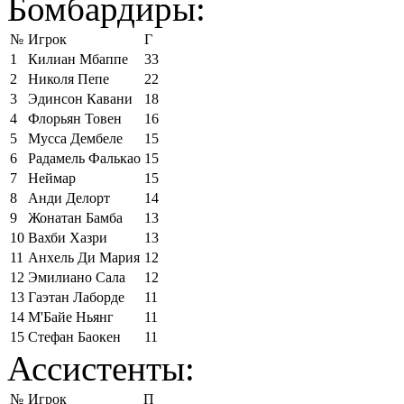
Бомбардиры:
№
Игрок
Г
1
Килиан Мбаппе
33
2
Николя Пепе
22
3
Эдинсон Кавани
18
4
Флорьян Товен
16
5
Мусса Дембеле
15
6
Радамель Фалькао
15
7
Неймар
15
8
Анди Делорт
14
9
Жонатан Бамба
13
10
Вахби Хазри
13
11
Анхель Ди Мария
12
12
Эмилиано Сала
12
13
Гаэтан Лаборде
11
14
М'Байе Ньянг
11
15
Стефан Баокен
11
Ассистенты:
№
Игрок
П