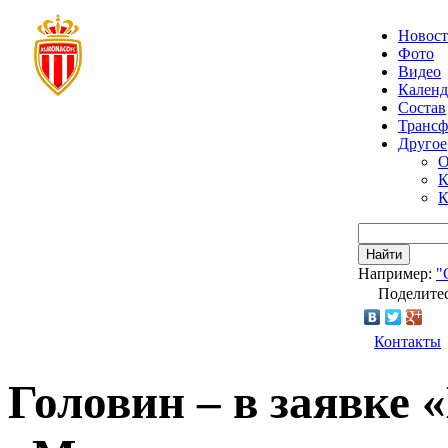
Новос
Фото
Видео
Календ
Состав
Транс
Другое
О
К
К
Найти
Например:
"
Поделитес
Контакты
Головин – в заявке 