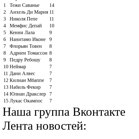
1
Тежи Саванье
14
2
Анхель Ди Мария
11
3
Николя Пепе
11
4
Мемфис Депай
10
5
Кенни Лала
9
6
Нанитамо Иконе
9
7
Флорьян Товен
8
8
Адриен Томассон
8
9
Педру Ребошу
8
10
Неймар
7
11
Дани Алвес
7
12
Килиан Мбаппе
7
13
Набиль Фекир
7
14
Юлиан Дракслер
7
15
Лукас Окампос
7
Наша группа Вконтакте
Лента новостей: