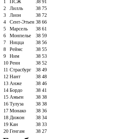
1
ПСЖ
38
91
2
Лилль
38
75
3
Лион
38
72
4
Сент-Этьен
38
66
5
Марсель
38
61
6
Монпелье
38
59
7
Ницца
38
56
8
Реймс
38
55
9
Ним
38
53
10
Ренн
38
52
11
Страсбург
38
49
12
Нант
38
48
13
Анже
38
46
14
Бордо
38
41
15
Амьен
38
38
16
Тулуза
38
38
17
Монако
38
36
18
Дижон
38
34
19
Кан
38
33
20
Генгам
38
27