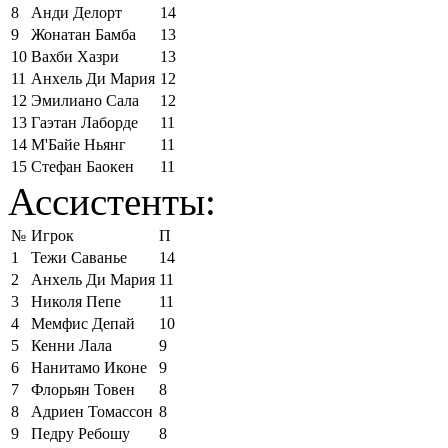
8
Анди Делорт
14
9
Жонатан Бамба
13
10
Вахби Хазри
13
11
Анхель Ди Мария
12
12
Эмилиано Сала
12
13
Гаэтан Лаборде
11
14
М'Байе Ньянг
11
15
Стефан Баокен
11
Ассистенты:
№
Игрок
П
1
Тежи Саванье
14
2
Анхель Ди Мария
11
3
Николя Пепе
11
4
Мемфис Депай
10
5
Кенни Лала
9
6
Нанитамо Иконе
9
7
Флорьян Товен
8
8
Адриен Томассон
8
9
Педру Ребошу
8