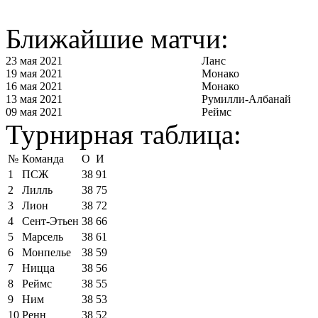
Ближайшие матчи:
23 мая 2021
Ланс
19 мая 2021
Монако
16 мая 2021
Монако
13 мая 2021
Румилли-Албанай
09 мая 2021
Реймс
Турнирная таблица:
№
Команда
О
И
1
ПСЖ
38
91
2
Лилль
38
75
3
Лион
38
72
4
Сент-Этьен
38
66
5
Марсель
38
61
6
Монпелье
38
59
7
Ницца
38
56
8
Реймс
38
55
9
Ним
38
53
10
Ренн
38
52