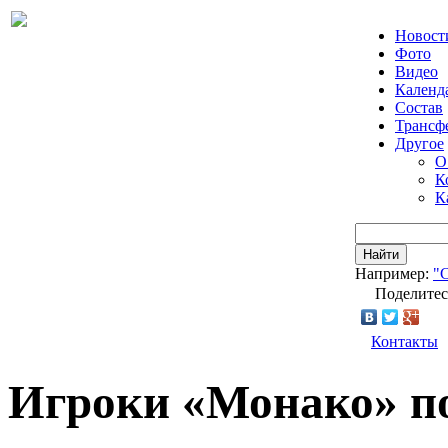
Новост
Фото
Видео
Календ
Состав
Трансф
Другое
О
К
К
Найти
Например:
"
Поделитес
Контакты
Игроки «Монако» п