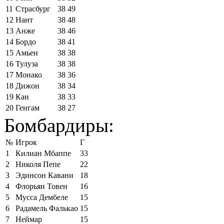
11
Страсбург
38
49
12
Нант
38
48
13
Анже
38
46
14
Бордо
38
41
15
Амьен
38
38
16
Тулуза
38
38
17
Монако
38
36
18
Дижон
38
34
19
Кан
38
33
20
Генгам
38
27
Бомбардиры:
№
Игрок
Г
1
Килиан Мбаппе
33
2
Николя Пепе
22
3
Эдинсон Кавани
18
4
Флорьян Товен
16
5
Мусса Дембеле
15
6
Радамель Фалькао
15
7
Неймар
15