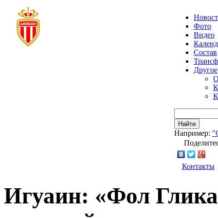
Новос
Фото
Видео
Календ
Состав
Транс
Другое
О
К
К
Найти
Например:
"
Поделитес
Контакты
Игуаин: «Фол Глик