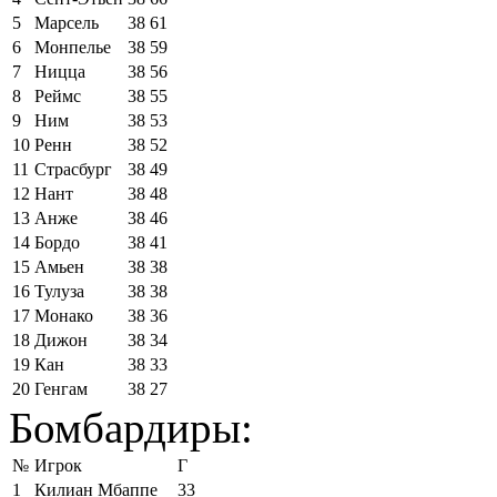
5
Марсель
38
61
6
Монпелье
38
59
7
Ницца
38
56
8
Реймс
38
55
9
Ним
38
53
10
Ренн
38
52
11
Страсбург
38
49
12
Нант
38
48
13
Анже
38
46
14
Бордо
38
41
15
Амьен
38
38
16
Тулуза
38
38
17
Монако
38
36
18
Дижон
38
34
19
Кан
38
33
20
Генгам
38
27
Бомбардиры:
№
Игрок
Г
1
Килиан Мбаппе
33