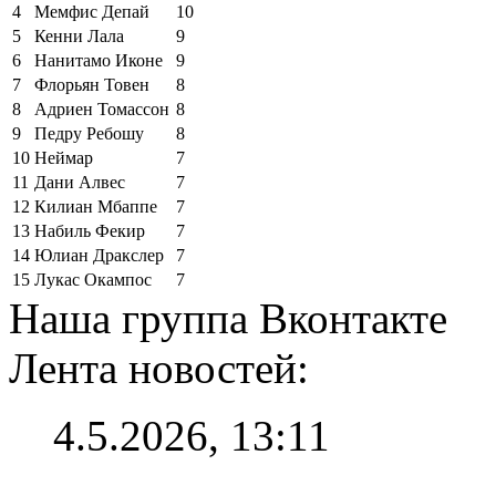
4
Мемфис Депай
10
5
Кенни Лала
9
6
Нанитамо Иконе
9
7
Флорьян Товен
8
8
Адриен Томассон
8
9
Педру Ребошу
8
10
Неймар
7
11
Дани Алвес
7
12
Килиан Мбаппе
7
13
Набиль Фекир
7
14
Юлиан Дракслер
7
15
Лукас Окампос
7
Наша группа Вконтакте
Лента новостей:
4.5.2026, 13:11