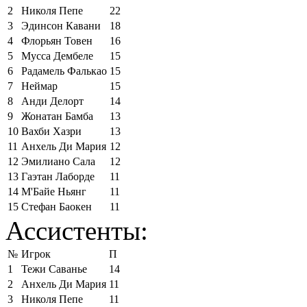
2
Николя Пепе
22
3
Эдинсон Кавани
18
4
Флорьян Товен
16
5
Мусса Дембеле
15
6
Радамель Фалькао
15
7
Неймар
15
8
Анди Делорт
14
9
Жонатан Бамба
13
10
Вахби Хазри
13
11
Анхель Ди Мария
12
12
Эмилиано Сала
12
13
Гаэтан Лаборде
11
14
М'Байе Ньянг
11
15
Стефан Баокен
11
Ассистенты:
№
Игрок
П
1
Тежи Саванье
14
2
Анхель Ди Мария
11
3
Николя Пепе
11