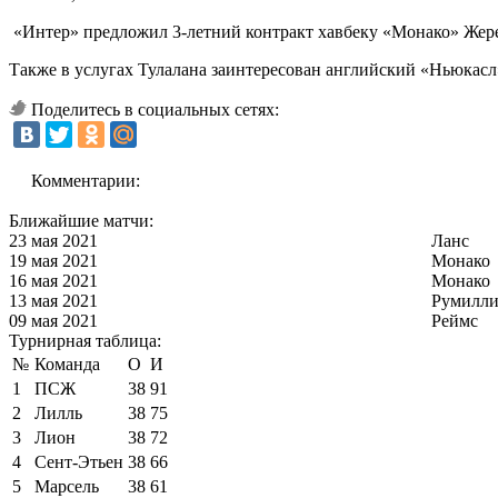
«Интер» предложил 3-летний контракт хавбеку «Монако» Жереми
Также в услугах Тулалана заинтересован английский «Ньюкасл
Поделитесь в социальных сетях:
Комментарии:
Ближайшие матчи:
23 мая 2021
Ланс
19 мая 2021
Монако
16 мая 2021
Монако
13 мая 2021
Румилли
09 мая 2021
Реймс
Турнирная таблица:
№
Команда
О
И
1
ПСЖ
38
91
2
Лилль
38
75
3
Лион
38
72
4
Сент-Этьен
38
66
5
Марсель
38
61