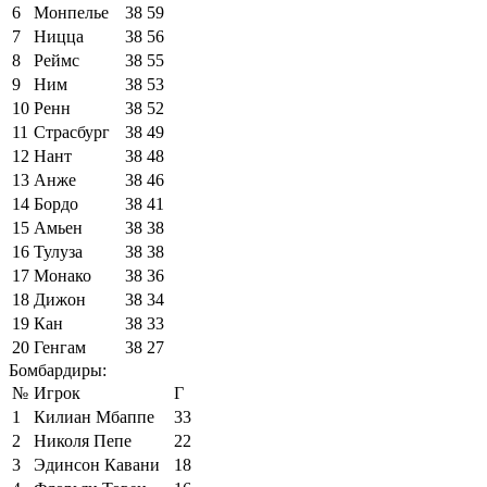
6
Монпелье
38
59
7
Ницца
38
56
8
Реймс
38
55
9
Ним
38
53
10
Ренн
38
52
11
Страсбург
38
49
12
Нант
38
48
13
Анже
38
46
14
Бордо
38
41
15
Амьен
38
38
16
Тулуза
38
38
17
Монако
38
36
18
Дижон
38
34
19
Кан
38
33
20
Генгам
38
27
Бомбардиры:
№
Игрок
Г
1
Килиан Мбаппе
33
2
Николя Пепе
22
3
Эдинсон Кавани
18