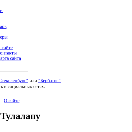
ти
арь
феры
 сайте
онтакты
арта сайта
Стекеленбург"
или
"Бербатов"
ь в социальных сетях:
О сайте
 Тулалану