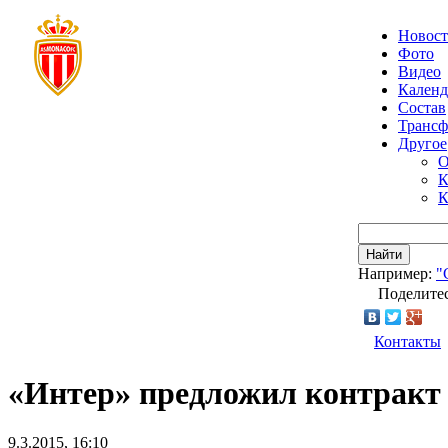
Новос
Фото
Видео
Календ
Состав
Транс
Другое
О
К
К
Найти
Например:
"
Поделитес
Контакты
«Интер» предложил контракт
9.3.2015, 16:10