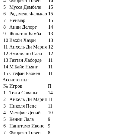
4
Флорьян Товен
16
5
Мусса Дембеле
15
6
Радамель Фалькао
15
7
Неймар
15
8
Анди Делорт
14
9
Жонатан Бамба
13
10
Вахби Хазри
13
11
Анхель Ди Мария
12
12
Эмилиано Сала
12
13
Гаэтан Лаборде
11
14
М'Байе Ньянг
11
15
Стефан Баокен
11
Ассистенты:
№
Игрок
П
1
Тежи Саванье
14
2
Анхель Ди Мария
11
3
Николя Пепе
11
4
Мемфис Депай
10
5
Кенни Лала
9
6
Нанитамо Иконе
9
7
Флорьян Товен
8