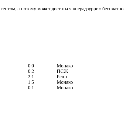
гентом, а потому может достаться «нерадзурри» бесплатно.
0:0
Монако
0:2
ПСЖ
2:1
Ренн
1:5
Монако
0:1
Монако