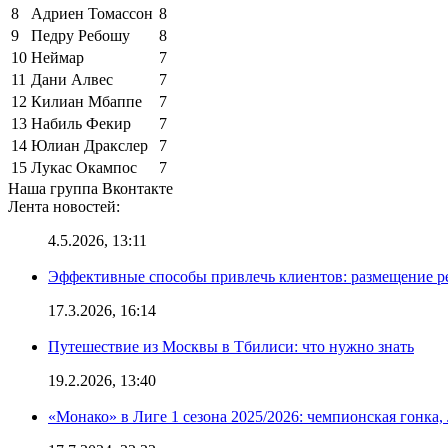
8
Адриен Томассон
8
9
Педру Ребошу
8
10
Неймар
7
11
Дани Алвес
7
12
Килиан Мбаппе
7
13
Набиль Фекир
7
14
Юлиан Дракслер
7
15
Лукас Окампос
7
Наша группа Вконтакте
Лента новостей:
4.5.2026, 13:11
Эффективные способы привлечь клиентов: размещение р
17.3.2026, 16:14
Путешествие из Москвы в Тбилиси: что нужно знать
19.2.2026, 13:40
«Монако» в Лиге 1 сезона 2025/2026: чемпионская гонка