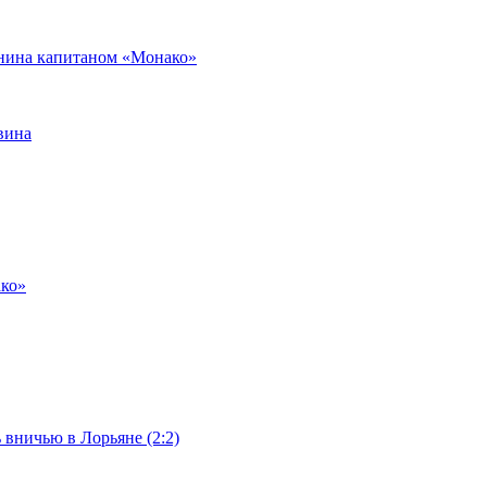
янина капитаном «Монако»
вина
ако»
 вничью в Лорьяне (2:2)