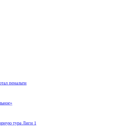
отал пенальти
льное»
орную тура Лиги 1