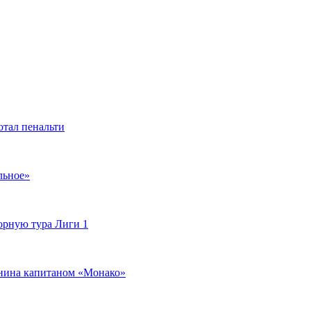
отал пенальти
льное»
орную тура Лиги 1
янина капитаном «Монако»