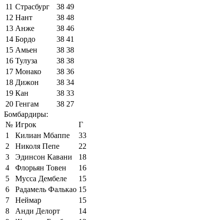
11
Страсбург
38
49
12
Нант
38
48
13
Анже
38
46
14
Бордо
38
41
15
Амьен
38
38
16
Тулуза
38
38
17
Монако
38
36
18
Дижон
38
34
19
Кан
38
33
20
Генгам
38
27
Бомбардиры:
№
Игрок
Г
1
Килиан Мбаппе
33
2
Николя Пепе
22
3
Эдинсон Кавани
18
4
Флорьян Товен
16
5
Мусса Дембеле
15
6
Радамель Фалькао
15
7
Неймар
15
8
Анди Делорт
14