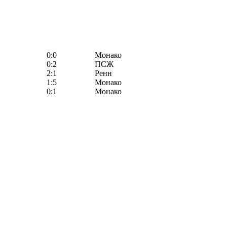
0:0
Монако
0:2
ПСЖ
2:1
Ренн
1:5
Монако
0:1
Монако