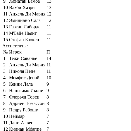
9
Жонатан Бамба
13
10
Вахби Хазри
13
11
Анхель Ди Мария
12
12
Эмилиано Сала
12
13
Гаэтан Лаборде
11
14
М'Байе Ньянг
11
15
Стефан Баокен
11
Ассистенты:
№
Игрок
П
1
Тежи Саванье
14
2
Анхель Ди Мария
11
3
Николя Пепе
11
4
Мемфис Депай
10
5
Кенни Лала
9
6
Нанитамо Иконе
9
7
Флорьян Товен
8
8
Адриен Томассон
8
9
Педру Ребошу
8
10
Неймар
7
11
Дани Алвес
7
12
Килиан Мбаппе
7