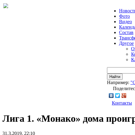
Новост
Фото
Видео
Календ
Состав
Трансф
Другое
О
К
К
Найти
Например:
"
Поделитес
Контакты
Лига 1. «Монако» дома проиг
31.3.2019, 22:10