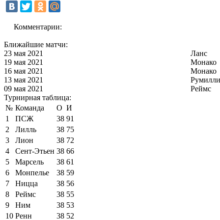
Комментарии:
Ближайшие матчи:
23 мая 2021
Ланс
19 мая 2021
Монако
16 мая 2021
Монако
13 мая 2021
Румилли
09 мая 2021
Реймс
Турнирная таблица:
№
Команда
О
И
1
ПСЖ
38
91
2
Лилль
38
75
3
Лион
38
72
4
Сент-Этьен
38
66
5
Марсель
38
61
6
Монпелье
38
59
7
Ницца
38
56
8
Реймс
38
55
9
Ним
38
53
10
Ренн
38
52