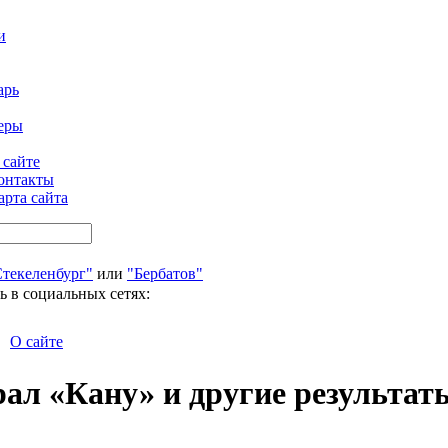
и
арь
еры
 сайте
онтакты
арта сайта
Стекеленбург"
или
"Бербатов"
ь в социальных сетях:
О сайте
рал «Кану» и другие результат