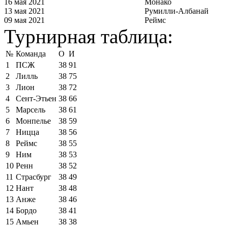
16 мая 2021
Монако
13 мая 2021
Румилли-Албанай
09 мая 2021
Реймс
Турнирная таблица:
№
Команда
О
И
1
ПСЖ
38
91
2
Лилль
38
75
3
Лион
38
72
4
Сент-Этьен
38
66
5
Марсель
38
61
6
Монпелье
38
59
7
Ницца
38
56
8
Реймс
38
55
9
Ним
38
53
10
Ренн
38
52
11
Страсбург
38
49
12
Нант
38
48
13
Анже
38
46
14
Бордо
38
41
15
Амьен
38
38