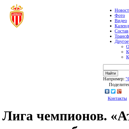
Новос
Фото
Видео
Календ
Состав
Транс
Другое
О
К
К
Найти
Например:
"
Поделитес
Контакты
Лига чемпионов. «А