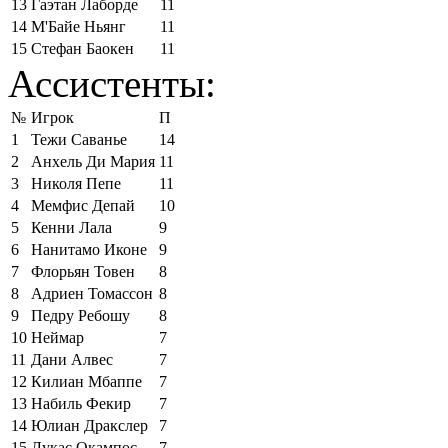
13
Гаэтан Лаборде
11
14
М'Байе Ньянг
11
15
Стефан Баокен
11
Ассистенты:
№
Игрок
П
1
Тежи Саванье
14
2
Анхель Ди Мария
11
3
Николя Пепе
11
4
Мемфис Депай
10
5
Кенни Лала
9
6
Нанитамо Иконе
9
7
Флорьян Товен
8
8
Адриен Томассон
8
9
Педру Ребошу
8
10
Неймар
7
11
Дани Алвес
7
12
Килиан Мбаппе
7
13
Набиль Фекир
7
14
Юлиан Дракслер
7
15
Лукас Окампос
7