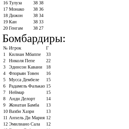
16
Тулуза
38
38
17
Монако
38
36
18
Дижон
38
34
19
Кан
38
33
20
Генгам
38
27
Бомбардиры:
№
Игрок
Г
1
Килиан Мбаппе
33
2
Николя Пепе
22
3
Эдинсон Кавани
18
4
Флорьян Товен
16
5
Мусса Дембеле
15
6
Радамель Фалькао
15
7
Неймар
15
8
Анди Делорт
14
9
Жонатан Бамба
13
10
Вахби Хазри
13
11
Анхель Ди Мария
12
12
Эмилиано Сала
12