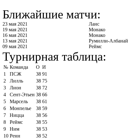
Ближайшие матчи:
23 мая 2021
Ланс
19 мая 2021
Монако
16 мая 2021
Монако
13 мая 2021
Румилли-Албанай
09 мая 2021
Реймс
Турнирная таблица:
№
Команда
О
И
1
ПСЖ
38
91
2
Лилль
38
75
3
Лион
38
72
4
Сент-Этьен
38
66
5
Марсель
38
61
6
Монпелье
38
59
7
Ницца
38
56
8
Реймс
38
55
9
Ним
38
53
10
Ренн
38
52