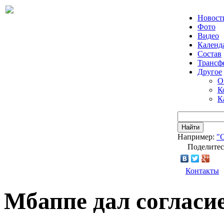
Новост
Фото
Видео
Календ
Состав
Трансф
Другое
О
К
К
Найти
Например:
"
Поделитес
Контакты
Мбаппе дал согласие