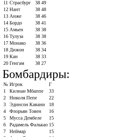
11
Страсбург
38
49
12
Нант
38
48
13
Анже
38
46
14
Бордо
38
41
15
Амьен
38
38
16
Тулуза
38
38
17
Монако
38
36
18
Дижон
38
34
19
Кан
38
33
20
Генгам
38
27
Бомбардиры:
№
Игрок
Г
1
Килиан Мбаппе
33
2
Николя Пепе
22
3
Эдинсон Кавани
18
4
Флорьян Товен
16
5
Мусса Дембеле
15
6
Радамель Фалькао
15
7
Неймар
15