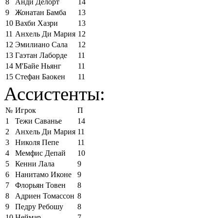
8
Анди Делорт
14
9
Жонатан Бамба
13
10
Вахби Хазри
13
11
Анхель Ди Мария
12
12
Эмилиано Сала
12
13
Гаэтан Лаборде
11
14
М'Байе Ньянг
11
15
Стефан Баокен
11
Ассистенты:
№
Игрок
П
1
Тежи Саванье
14
2
Анхель Ди Мария
11
3
Николя Пепе
11
4
Мемфис Депай
10
5
Кенни Лала
9
6
Нанитамо Иконе
9
7
Флорьян Товен
8
8
Адриен Томассон
8
9
Педру Ребошу
8
10
Неймар
7