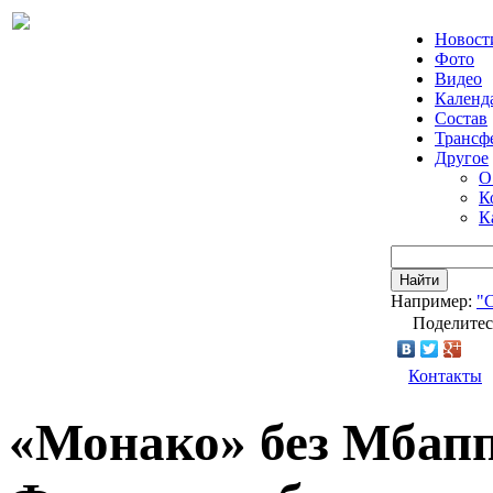
Новост
Фото
Видео
Календ
Состав
Трансф
Другое
О
К
К
Найти
Например:
"
Поделитес
Контакты
«Монако» без Мбапп