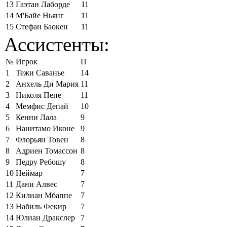
13
Гаэтан Лаборде
11
14
М'Байе Ньянг
11
15
Стефан Баокен
11
Ассистенты:
№
Игрок
П
1
Тежи Саванье
14
2
Анхель Ди Мария
11
3
Николя Пепе
11
4
Мемфис Депай
10
5
Кенни Лала
9
6
Нанитамо Иконе
9
7
Флорьян Товен
8
8
Адриен Томассон
8
9
Педру Ребошу
8
10
Неймар
7
11
Дани Алвес
7
12
Килиан Мбаппе
7
13
Набиль Фекир
7
14
Юлиан Дракслер
7