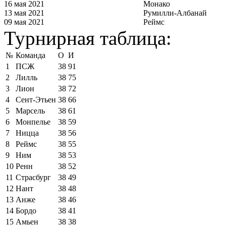
16 мая 2021
Монако
13 мая 2021
Румилли-Албанай
09 мая 2021
Реймс
Турнирная таблица:
№
Команда
О
И
1
ПСЖ
38
91
2
Лилль
38
75
3
Лион
38
72
4
Сент-Этьен
38
66
5
Марсель
38
61
6
Монпелье
38
59
7
Ницца
38
56
8
Реймс
38
55
9
Ним
38
53
10
Ренн
38
52
11
Страсбург
38
49
12
Нант
38
48
13
Анже
38
46
14
Бордо
38
41
15
Амьен
38
38