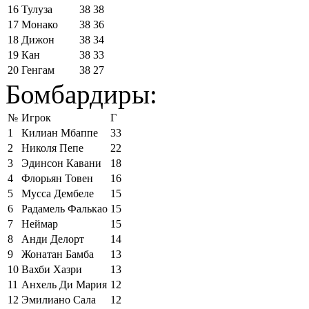
16
Тулуза
38
38
17
Монако
38
36
18
Дижон
38
34
19
Кан
38
33
20
Генгам
38
27
Бомбардиры:
№
Игрок
Г
1
Килиан Мбаппе
33
2
Николя Пепе
22
3
Эдинсон Кавани
18
4
Флорьян Товен
16
5
Мусса Дембеле
15
6
Радамель Фалькао
15
7
Неймар
15
8
Анди Делорт
14
9
Жонатан Бамба
13
10
Вахби Хазри
13
11
Анхель Ди Мария
12
12
Эмилиано Сала
12