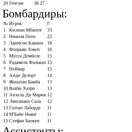
20
Генгам
38
27
Бомбардиры:
№
Игрок
Г
1
Килиан Мбаппе
33
2
Николя Пепе
22
3
Эдинсон Кавани
18
4
Флорьян Товен
16
5
Мусса Дембеле
15
6
Радамель Фалькао
15
7
Неймар
15
8
Анди Делорт
14
9
Жонатан Бамба
13
10
Вахби Хазри
13
11
Анхель Ди Мария
12
12
Эмилиано Сала
12
13
Гаэтан Лаборде
11
14
М'Байе Ньянг
11
15
Стефан Баокен
11
Ассистенты: