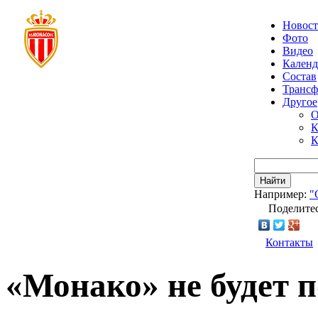
Новос
Фото
Видео
Календ
Состав
Транс
Другое
О
К
К
Найти
Например:
"
Поделитес
Контакты
«Монако» не будет 