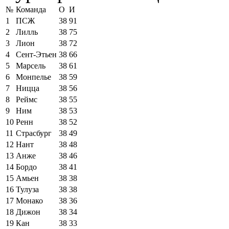
№
Команда
О
И
1
ПСЖ
38
91
2
Лилль
38
75
3
Лион
38
72
4
Сент-Этьен
38
66
5
Марсель
38
61
6
Монпелье
38
59
7
Ницца
38
56
8
Реймс
38
55
9
Ним
38
53
10
Ренн
38
52
11
Страсбург
38
49
12
Нант
38
48
13
Анже
38
46
14
Бордо
38
41
15
Амьен
38
38
16
Тулуза
38
38
17
Монако
38
36
18
Дижон
38
34
19
Кан
38
33