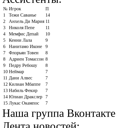
№
Игрок
П
1
Тежи Саванье
14
2
Анхель Ди Мария
11
3
Николя Пепе
11
4
Мемфис Депай
10
5
Кенни Лала
9
6
Нанитамо Иконе
9
7
Флорьян Товен
8
8
Адриен Томассон
8
9
Педру Ребошу
8
10
Неймар
7
11
Дани Алвес
7
12
Килиан Мбаппе
7
13
Набиль Фекир
7
14
Юлиан Дракслер
7
15
Лукас Окампос
7
Наша группа Вконтакте
Лента новостей: