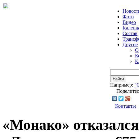
Новост
Фото
Видео
Календ
Состав
Трансф
Другое
О
К
К
Найти
Например:
"
Поделитес
Контакты
«Монако» отказался