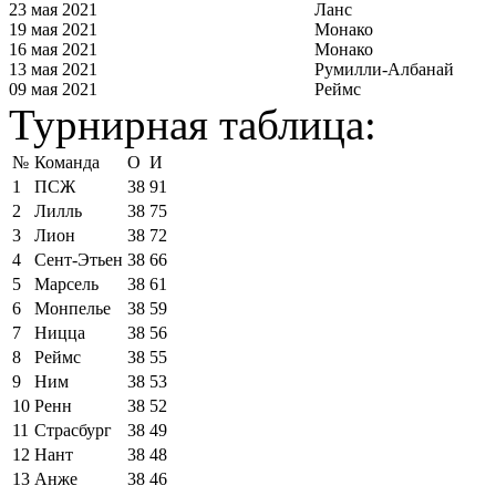
23 мая 2021
Ланс
19 мая 2021
Монако
16 мая 2021
Монако
13 мая 2021
Румилли-Албанай
09 мая 2021
Реймс
Турнирная таблица:
№
Команда
О
И
1
ПСЖ
38
91
2
Лилль
38
75
3
Лион
38
72
4
Сент-Этьен
38
66
5
Марсель
38
61
6
Монпелье
38
59
7
Ницца
38
56
8
Реймс
38
55
9
Ним
38
53
10
Ренн
38
52
11
Страсбург
38
49
12
Нант
38
48
13
Анже
38
46