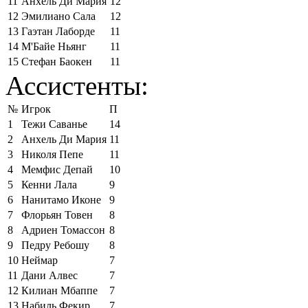
11
Анхель Ди Мария
12
12
Эмилиано Сала
12
13
Гаэтан Лаборде
11
14
М'Байе Ньянг
11
15
Стефан Баокен
11
Ассистенты:
№
Игрок
П
1
Тежи Саванье
14
2
Анхель Ди Мария
11
3
Николя Пепе
11
4
Мемфис Депай
10
5
Кенни Лала
9
6
Нанитамо Иконе
9
7
Флорьян Товен
8
8
Адриен Томассон
8
9
Педру Ребошу
8
10
Неймар
7
11
Дани Алвес
7
12
Килиан Мбаппе
7
13
Набиль Фекир
7