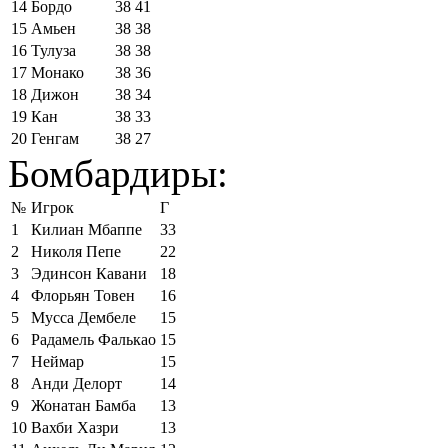
14
Бордо
38
41
15
Амьен
38
38
16
Тулуза
38
38
17
Монако
38
36
18
Дижон
38
34
19
Кан
38
33
20
Генгам
38
27
Бомбардиры:
№
Игрок
Г
1
Килиан Мбаппе
33
2
Николя Пепе
22
3
Эдинсон Кавани
18
4
Флорьян Товен
16
5
Мусса Дембеле
15
6
Радамель Фалькао
15
7
Неймар
15
8
Анди Делорт
14
9
Жонатан Бамба
13
10
Вахби Хазри
13