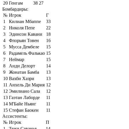
20
Генгам
38
27
Бомбардиры:
№
Игрок
Г
1
Килиан Мбаппе
33
2
Николя Пепе
22
3
Эдинсон Кавани
18
4
Флорьян Товен
16
5
Мусса Дембеле
15
6
Радамель Фалькао
15
7
Неймар
15
8
Анди Делорт
14
9
Жонатан Бамба
13
10
Вахби Хазри
13
11
Анхель Ди Мария
12
12
Эмилиано Сала
12
13
Гаэтан Лаборде
11
14
М'Байе Ньянг
11
15
Стефан Баокен
11
Ассистенты:
№
Игрок
П
1
Тежи Саванье
14