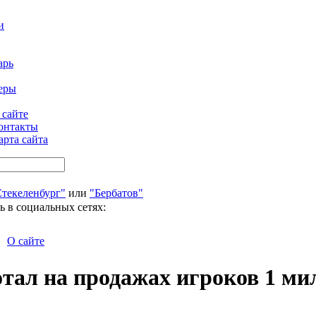
и
арь
еры
 сайте
онтакты
арта сайта
Стекеленбург"
или
"Бербатов"
ь в социальных сетях:
О сайте
отал на продажах игроков 1 ми