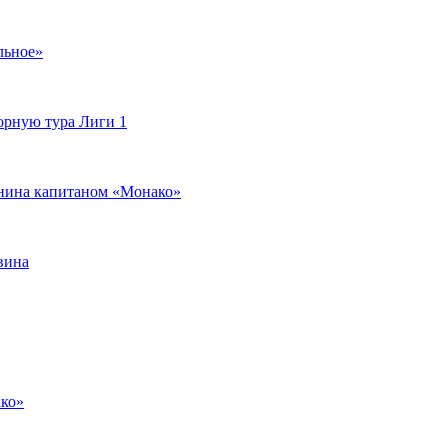
льное»
орную тура Лиги 1
янина капитаном «Монако»
вина
ако»