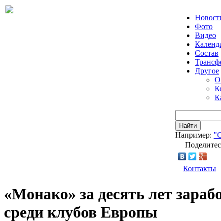
Новост
Фото
Видео
Календ
Состав
Трансф
Другое
О
К
К
Найти
Например:
"
Поделитес
Контакты
«Монако» за десять лет зараб
среди клубов Европы