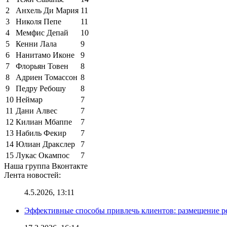
2
Анхель Ди Мария
11
3
Николя Пепе
11
4
Мемфис Депай
10
5
Кенни Лала
9
6
Нанитамо Иконе
9
7
Флорьян Товен
8
8
Адриен Томассон
8
9
Педру Ребошу
8
10
Неймар
7
11
Дани Алвес
7
12
Килиан Мбаппе
7
13
Набиль Фекир
7
14
Юлиан Дракслер
7
15
Лукас Окампос
7
Наша группа Вконтакте
Лента новостей:
4.5.2026, 13:11
Эффективные способы привлечь клиентов: размещение р