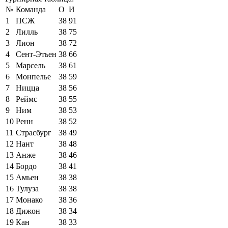
№
Команда
О
И
1
ПСЖ
38
91
2
Лилль
38
75
3
Лион
38
72
4
Сент-Этьен
38
66
5
Марсель
38
61
6
Монпелье
38
59
7
Ницца
38
56
8
Реймс
38
55
9
Ним
38
53
10
Ренн
38
52
11
Страсбург
38
49
12
Нант
38
48
13
Анже
38
46
14
Бордо
38
41
15
Амьен
38
38
16
Тулуза
38
38
17
Монако
38
36
18
Дижон
38
34
19
Кан
38
33