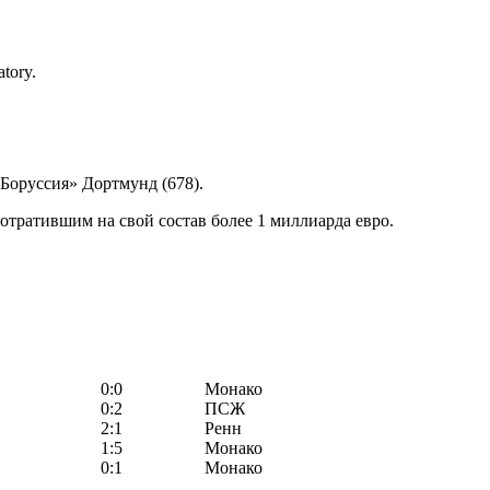
tory.
 «Боруссия» Дортмунд (678).
потратившим на свой состав более 1 миллиарда евро.
0:0
Монако
0:2
ПСЖ
2:1
Ренн
1:5
Монако
0:1
Монако