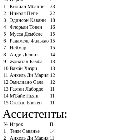
1
Килиан Мбаппе
33
2
Николя Пепе
22
3
Эдинсон Кавани
18
4
Флорьян Товен
16
5
Мусса Дембеле
15
6
Радамель Фалькао
15
7
Неймар
15
8
Анди Делорт
14
9
Жонатан Бамба
13
10
Вахби Хазри
13
11
Анхель Ди Мария
12
12
Эмилиано Сала
12
13
Гаэтан Лаборде
11
14
М'Байе Ньянг
11
15
Стефан Баокен
11
Ассистенты:
№
Игрок
П
1
Тежи Саванье
14
2
Анхель Ди Мария
11