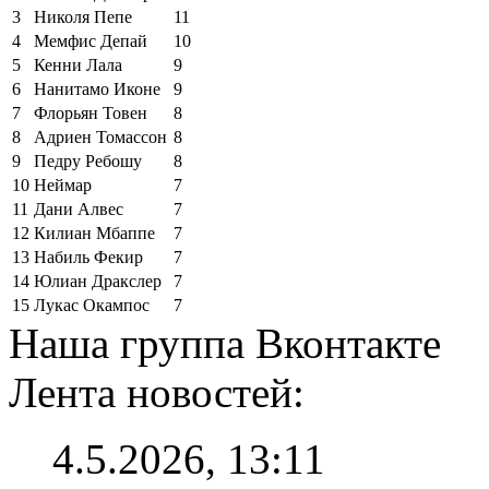
3
Николя Пепе
11
4
Мемфис Депай
10
5
Кенни Лала
9
6
Нанитамо Иконе
9
7
Флорьян Товен
8
8
Адриен Томассон
8
9
Педру Ребошу
8
10
Неймар
7
11
Дани Алвес
7
12
Килиан Мбаппе
7
13
Набиль Фекир
7
14
Юлиан Дракслер
7
15
Лукас Окампос
7
Наша группа Вконтакте
Лента новостей:
4.5.2026, 13:11