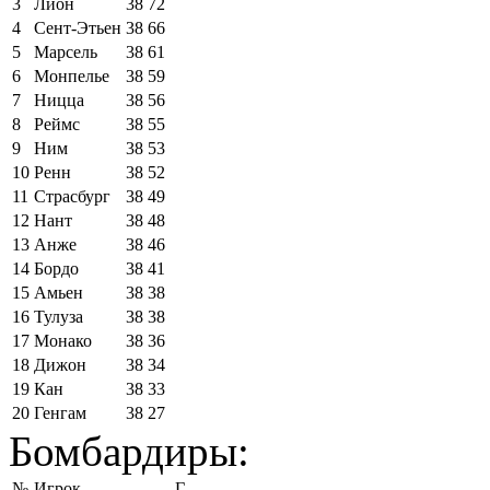
3
Лион
38
72
4
Сент-Этьен
38
66
5
Марсель
38
61
6
Монпелье
38
59
7
Ницца
38
56
8
Реймс
38
55
9
Ним
38
53
10
Ренн
38
52
11
Страсбург
38
49
12
Нант
38
48
13
Анже
38
46
14
Бордо
38
41
15
Амьен
38
38
16
Тулуза
38
38
17
Монако
38
36
18
Дижон
38
34
19
Кан
38
33
20
Генгам
38
27
Бомбардиры:
№
Игрок
Г