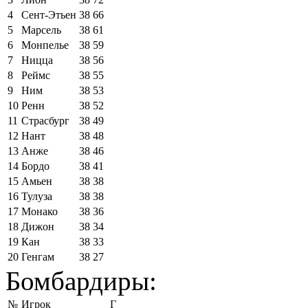
4
Сент-Этьен
38
66
5
Марсель
38
61
6
Монпелье
38
59
7
Ницца
38
56
8
Реймс
38
55
9
Ним
38
53
10
Ренн
38
52
11
Страсбург
38
49
12
Нант
38
48
13
Анже
38
46
14
Бордо
38
41
15
Амьен
38
38
16
Тулуза
38
38
17
Монако
38
36
18
Дижон
38
34
19
Кан
38
33
20
Генгам
38
27
Бомбардиры:
№
Игрок
Г