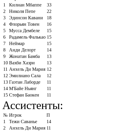
1
Килиан Мбаппе
33
2
Николя Пепе
22
3
Эдинсон Кавани
18
4
Флорьян Товен
16
5
Мусса Дембеле
15
6
Радамель Фалькао
15
7
Неймар
15
8
Анди Делорт
14
9
Жонатан Бамба
13
10
Вахби Хазри
13
11
Анхель Ди Мария
12
12
Эмилиано Сала
12
13
Гаэтан Лаборде
11
14
М'Байе Ньянг
11
15
Стефан Баокен
11
Ассистенты:
№
Игрок
П
1
Тежи Саванье
14
2
Анхель Ди Мария
11