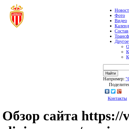
Новос
Фото
Видео
Календ
Состав
Транс
Другое
О
К
К
Найти
Например:
"
Поделитес
Контакты
Обзор сайта https://