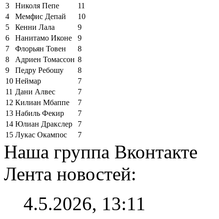
3
Николя Пепе
11
4
Мемфис Депай
10
5
Кенни Лала
9
6
Нанитамо Иконе
9
7
Флорьян Товен
8
8
Адриен Томассон
8
9
Педру Ребошу
8
10
Неймар
7
11
Дани Алвес
7
12
Килиан Мбаппе
7
13
Набиль Фекир
7
14
Юлиан Дракслер
7
15
Лукас Окампос
7
Наша группа Вконтакте
Лента новостей:
4.5.2026, 13:11