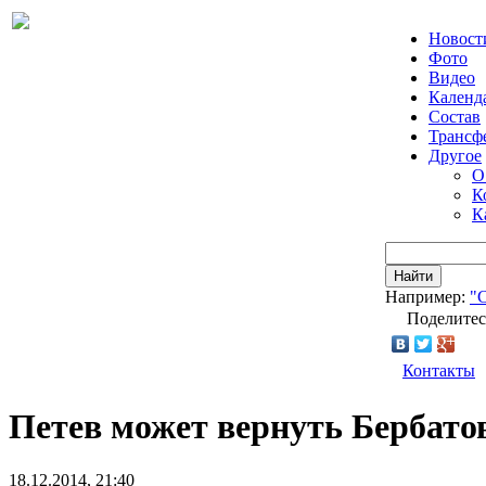
Новост
Фото
Видео
Календ
Состав
Трансф
Другое
О
К
К
Найти
Например:
"
Поделитес
Контакты
Петев может вернуть Бербато
18.12.2014, 21:40