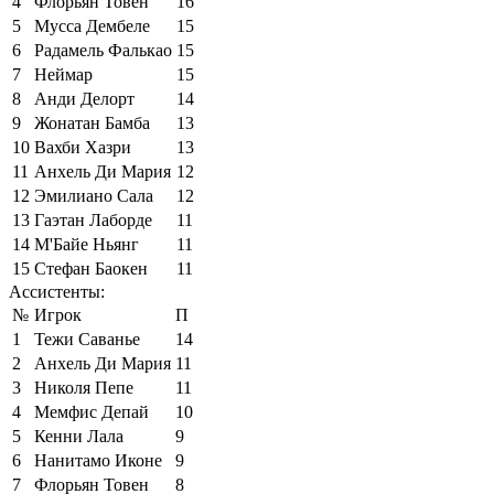
4
Флорьян Товен
16
5
Мусса Дембеле
15
6
Радамель Фалькао
15
7
Неймар
15
8
Анди Делорт
14
9
Жонатан Бамба
13
10
Вахби Хазри
13
11
Анхель Ди Мария
12
12
Эмилиано Сала
12
13
Гаэтан Лаборде
11
14
М'Байе Ньянг
11
15
Стефан Баокен
11
Ассистенты:
№
Игрок
П
1
Тежи Саванье
14
2
Анхель Ди Мария
11
3
Николя Пепе
11
4
Мемфис Депай
10
5
Кенни Лала
9
6
Нанитамо Иконе
9
7
Флорьян Товен
8