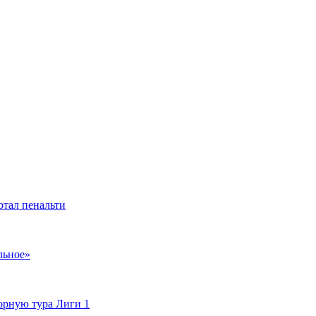
отал пенальти
льное»
орную тура Лиги 1