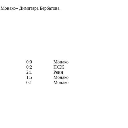
 «Монако» Димитара Бербатова.
0:0
Монако
0:2
ПСЖ
2:1
Ренн
1:5
Монако
0:1
Монако