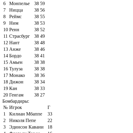
6
Монпелье
38
59
7
Ницца
38
56
8
Реймс
38
55
9
Ним
38
53
10
Ренн
38
52
11
Страсбург
38
49
12
Нант
38
48
13
Анже
38
46
14
Бордо
38
41
15
Амьен
38
38
16
Тулуза
38
38
17
Монако
38
36
18
Дижон
38
34
19
Кан
38
33
20
Генгам
38
27
Бомбардиры:
№
Игрок
Г
1
Килиан Мбаппе
33
2
Николя Пепе
22
3
Эдинсон Кавани
18