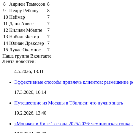
8
Адриен Томассон
8
9
Педру Ребошу
8
10
Неймар
7
11
Дани Алвес
7
12
Килиан Мбаппе
7
13
Набиль Фекир
7
14
Юлиан Дракслер
7
15
Лукас Окампос
7
Наша группа Вконтакте
Лента новостей:
4.5.2026, 13:11
Эффективные способы привлечь клиентов: размещение р
17.3.2026, 16:14
Путешествие из Москвы в Тбилиси: что нужно знать
19.2.2026, 13:40
«Монако» в Лиге 1 сезона 2025/2026: чемпионская гонка