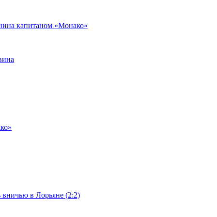
янина капитаном «Монако»
вина
ако»
 вничью в Лорьяне (2:2)