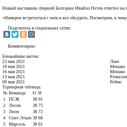
Новый наставник сборной Болгарии Ивайло Петев ответил на в
«Намерен встретиться с ним и все обсудить. Посмотрим, к чему
Поделитесь в социальных сетях:
Комментарии:
Ближайшие матчи:
23 мая 2021
Ланс
19 мая 2021
Монако
16 мая 2021
Монако
13 мая 2021
Румилли
09 мая 2021
Реймс
Турнирная таблица:
№
Команда
О
И
1
ПСЖ
38
91
2
Лилль
38
75
3
Лион
38
72
4
Сент-Этьен
38
66
5
Марсель
38
61