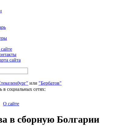
и
арь
еры
 сайте
онтакты
арта сайта
Стекеленбург"
или
"Бербатов"
ь в социальных сетях:
О сайте
ва в сборную Болгарии