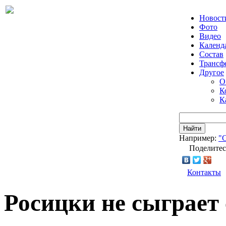
Новост
Фото
Видео
Календ
Состав
Трансф
Другое
О
К
К
Найти
Например:
"
Поделитес
Контакты
Росицки не сыграет