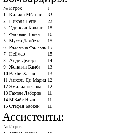
№
Игрок
Г
1
Килиан Мбаппе
33
2
Николя Пепе
22
3
Эдинсон Кавани
18
4
Флорьян Товен
16
5
Мусса Дембеле
15
6
Радамель Фалькао
15
7
Неймар
15
8
Анди Делорт
14
9
Жонатан Бамба
13
10
Вахби Хазри
13
11
Анхель Ди Мария
12
12
Эмилиано Сала
12
13
Гаэтан Лаборде
11
14
М'Байе Ньянг
11
15
Стефан Баокен
11
Ассистенты:
№
Игрок
П