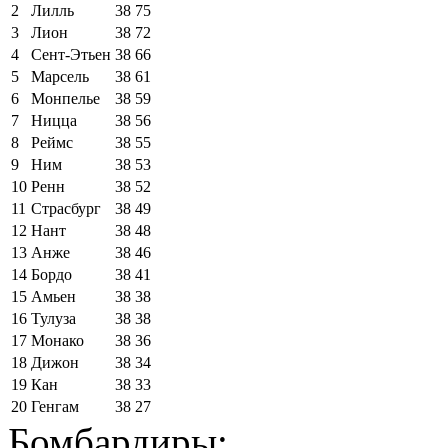
2
Лилль
38
75
3
Лион
38
72
4
Сент-Этьен
38
66
5
Марсель
38
61
6
Монпелье
38
59
7
Ницца
38
56
8
Реймс
38
55
9
Ним
38
53
10
Ренн
38
52
11
Страсбург
38
49
12
Нант
38
48
13
Анже
38
46
14
Бордо
38
41
15
Амьен
38
38
16
Тулуза
38
38
17
Монако
38
36
18
Дижон
38
34
19
Кан
38
33
20
Генгам
38
27
Бомбардиры: