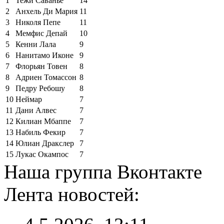
1
Тежи Саванье
14
2
Анхель Ди Мария
11
3
Николя Пепе
11
4
Мемфис Депай
10
5
Кенни Лала
9
6
Нанитамо Иконе
9
7
Флорьян Товен
8
8
Адриен Томассон
8
9
Педру Ребошу
8
10
Неймар
7
11
Дани Алвес
7
12
Килиан Мбаппе
7
13
Набиль Фекир
7
14
Юлиан Дракслер
7
15
Лукас Окампос
7
Наша группа Вконтакте
Лента новостей: