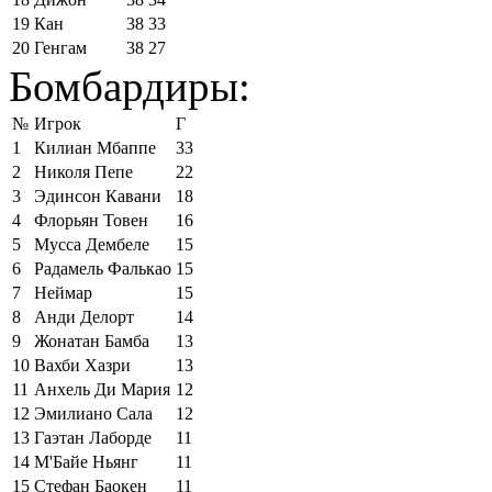
19
Кан
38
33
20
Генгам
38
27
Бомбардиры:
№
Игрок
Г
1
Килиан Мбаппе
33
2
Николя Пепе
22
3
Эдинсон Кавани
18
4
Флорьян Товен
16
5
Мусса Дембеле
15
6
Радамель Фалькао
15
7
Неймар
15
8
Анди Делорт
14
9
Жонатан Бамба
13
10
Вахби Хазри
13
11
Анхель Ди Мария
12
12
Эмилиано Сала
12
13
Гаэтан Лаборде
11
14
М'Байе Ньянг
11
15
Стефан Баокен
11