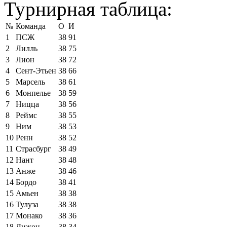
Турнирная таблица:
№
Команда
О
И
1
ПСЖ
38
91
2
Лилль
38
75
3
Лион
38
72
4
Сент-Этьен
38
66
5
Марсель
38
61
6
Монпелье
38
59
7
Ницца
38
56
8
Реймс
38
55
9
Ним
38
53
10
Ренн
38
52
11
Страсбург
38
49
12
Нант
38
48
13
Анже
38
46
14
Бордо
38
41
15
Амьен
38
38
16
Тулуза
38
38
17
Монако
38
36
18
Дижон
38
34