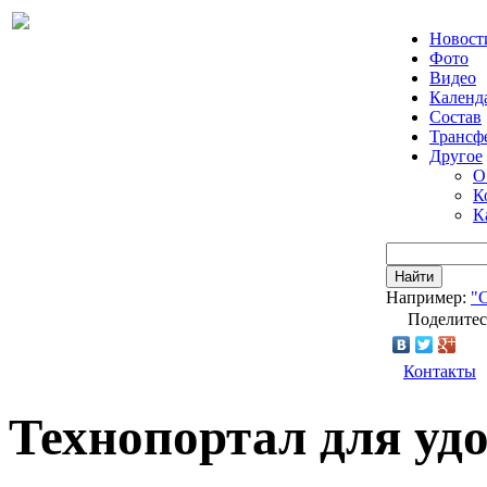
Новост
Фото
Видео
Календ
Состав
Трансф
Другое
О
К
К
Найти
Например:
"
Поделитес
Контакты
Технопортал для удо