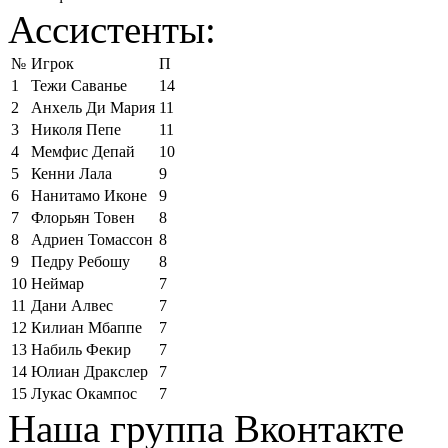
Ассистенты:
№
Игрок
П
1
Тежи Саванье
14
2
Анхель Ди Мария
11
3
Николя Пепе
11
4
Мемфис Депай
10
5
Кенни Лала
9
6
Нанитамо Иконе
9
7
Флорьян Товен
8
8
Адриен Томассон
8
9
Педру Ребошу
8
10
Неймар
7
11
Дани Алвес
7
12
Килиан Мбаппе
7
13
Набиль Фекир
7
14
Юлиан Дракслер
7
15
Лукас Окампос
7
Наша группа Вконтакте