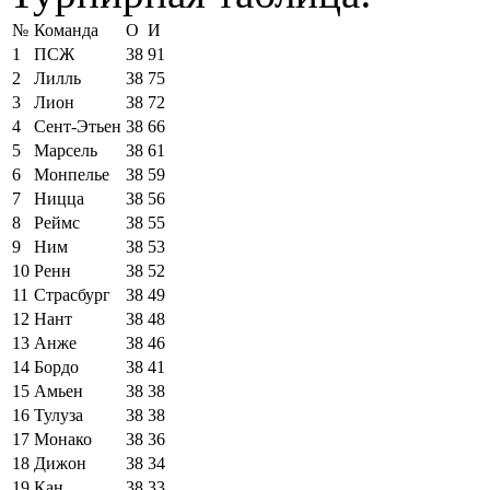
№
Команда
О
И
1
ПСЖ
38
91
2
Лилль
38
75
3
Лион
38
72
4
Сент-Этьен
38
66
5
Марсель
38
61
6
Монпелье
38
59
7
Ницца
38
56
8
Реймс
38
55
9
Ним
38
53
10
Ренн
38
52
11
Страсбург
38
49
12
Нант
38
48
13
Анже
38
46
14
Бордо
38
41
15
Амьен
38
38
16
Тулуза
38
38
17
Монако
38
36
18
Дижон
38
34
19
Кан
38
33