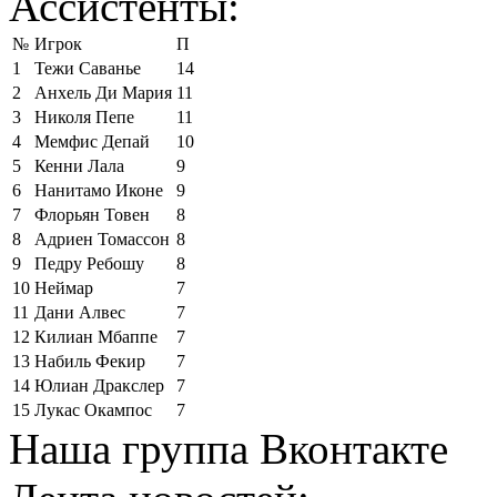
Ассистенты:
№
Игрок
П
1
Тежи Саванье
14
2
Анхель Ди Мария
11
3
Николя Пепе
11
4
Мемфис Депай
10
5
Кенни Лала
9
6
Нанитамо Иконе
9
7
Флорьян Товен
8
8
Адриен Томассон
8
9
Педру Ребошу
8
10
Неймар
7
11
Дани Алвес
7
12
Килиан Мбаппе
7
13
Набиль Фекир
7
14
Юлиан Дракслер
7
15
Лукас Окампос
7
Наша группа Вконтакте