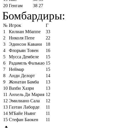
20
Генгам
38
27
Бомбардиры:
№
Игрок
Г
1
Килиан Мбаппе
33
2
Николя Пепе
22
3
Эдинсон Кавани
18
4
Флорьян Товен
16
5
Мусса Дембеле
15
6
Радамель Фалькао
15
7
Неймар
15
8
Анди Делорт
14
9
Жонатан Бамба
13
10
Вахби Хазри
13
11
Анхель Ди Мария
12
12
Эмилиано Сала
12
13
Гаэтан Лаборде
11
14
М'Байе Ньянг
11
15
Стефан Баокен
11