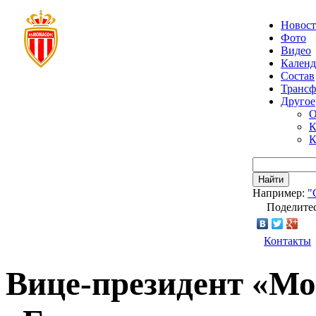
Новос
Фото
Видео
Календ
Состав
Транс
Другое
О
К
К
Найти
Например:
"
Поделитес
Контакты
Вице-президент «Мо