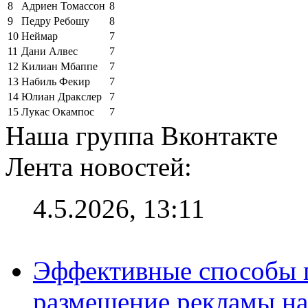
8
Адриен Томассон
8
9
Педру Ребошу
8
10
Неймар
7
11
Дани Алвес
7
12
Килиан Мбаппе
7
13
Набиль Фекир
7
14
Юлиан Дракслер
7
15
Лукас Окампос
7
Наша группа Вконтакте
Лента новостей:
4.5.2026, 13:11
Эффективные способы п
размещение рекламы на