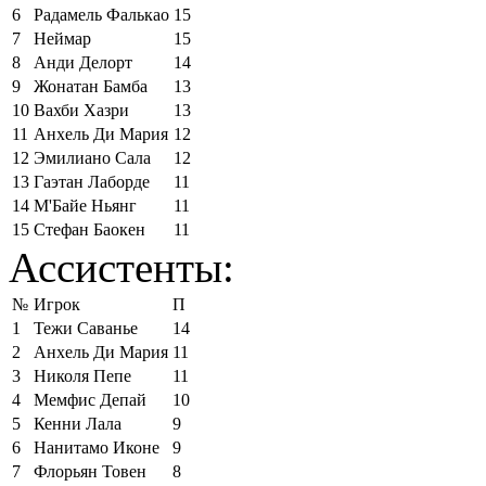
6
Радамель Фалькао
15
7
Неймар
15
8
Анди Делорт
14
9
Жонатан Бамба
13
10
Вахби Хазри
13
11
Анхель Ди Мария
12
12
Эмилиано Сала
12
13
Гаэтан Лаборде
11
14
М'Байе Ньянг
11
15
Стефан Баокен
11
Ассистенты:
№
Игрок
П
1
Тежи Саванье
14
2
Анхель Ди Мария
11
3
Николя Пепе
11
4
Мемфис Депай
10
5
Кенни Лала
9
6
Нанитамо Иконе
9
7
Флорьян Товен
8