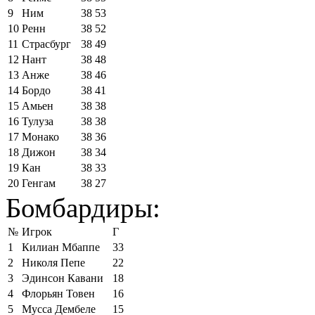
9
Ним
38
53
10
Ренн
38
52
11
Страсбург
38
49
12
Нант
38
48
13
Анже
38
46
14
Бордо
38
41
15
Амьен
38
38
16
Тулуза
38
38
17
Монако
38
36
18
Дижон
38
34
19
Кан
38
33
20
Генгам
38
27
Бомбардиры:
№
Игрок
Г
1
Килиан Мбаппе
33
2
Николя Пепе
22
3
Эдинсон Кавани
18
4
Флорьян Товен
16
5
Мусса Дембеле
15