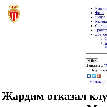
Новос
Фото
Видео
Календ
Состав
Транс
Другое
О
К
К
Найти
Например:
"
Поделитес
Контакты
Жардим отказал кл