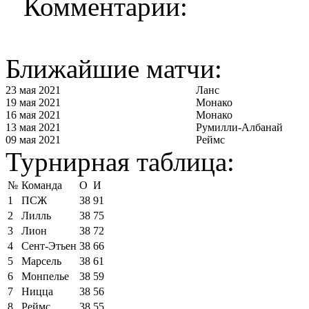
Комментарии:
Ближайшие матчи:
23 мая 2021
Ланс
19 мая 2021
Монако
16 мая 2021
Монако
13 мая 2021
Румилли-Албанай
09 мая 2021
Реймс
Турнирная таблица:
№
Команда
О
И
1
ПСЖ
38
91
2
Лилль
38
75
3
Лион
38
72
4
Сент-Этьен
38
66
5
Марсель
38
61
6
Монпелье
38
59
7
Ницца
38
56
8
Реймс
38
55